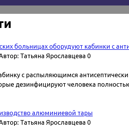
ти
нских больницах оборудуют кабинки с ан
Автор:
Татьяна Ярославцева
0
кабинку с распыляющимся антисептическ
орые дезинфицируют человека полностью,
оизводство алюминиевой тары
Автор:
Татьяна Ярославцева
0