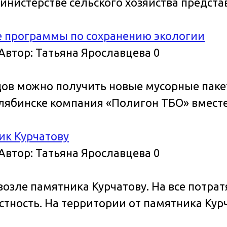
 Министерстве сельского хозяйства предс
е программы по сохранению экологии
Автор:
Татьяна Ярославцева
0
ов можно получить новые мусорные пакет
Челябинске компания «Полигон ТБО» вмес
ик Курчатову
Автор:
Татьяна Ярославцева
0
озле памятника Курчатову. На все потра
тность. На территории от памятника Кур