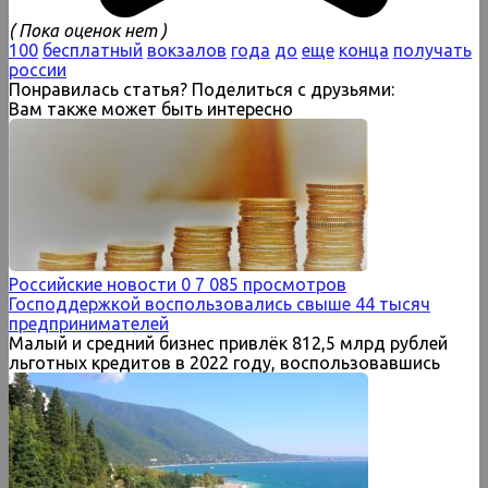
( Пока оценок нет )
100
бесплатный
вокзалов
года
до
еще
конца
получать
россии
Понравилась статья? Поделиться с друзьями:
Вам также может быть интересно
Российские новости
0
7 085 просмотров
Господдержкой воспользовались свыше 44 тысяч
предпринимателей
Малый и средний бизнес привлёк 812,5 млрд рублей
льготных кредитов в 2022 году, воспользовавшись