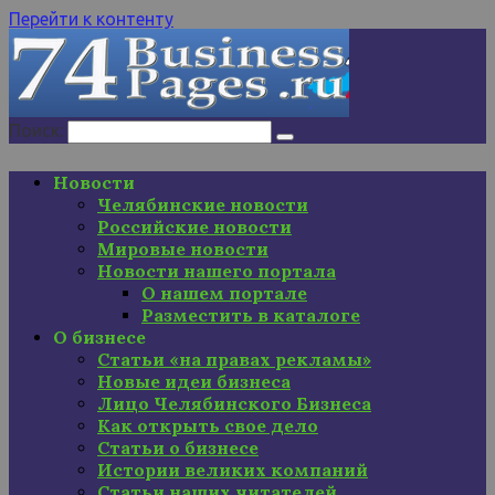
Перейти к контенту
Поиск:
Новости
Челябинские новости
Российские новости
Мировые новости
Новости нашего портала
О нашем портале
Разместить в каталоге
О бизнесе
Статьи «на правах рекламы»
Новые идеи бизнеса
Лицо Челябинского Бизнеса
Как открыть свое дело
Статьи о бизнесе
Истории великих компаний
Статьи наших читателей