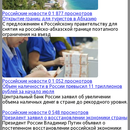
Российские новости
0
1 877 просмотров
Открытие границ для туристов в Абхазию
С предложением к Российскому правительству для
снятия на российско-абхазской границе поэтапного
ограничения на въезд
Российские новости
0
1 052 просмотров
Объем наличности в России превысил 11 триллионов
рублей за начало июля
Центральный банк России заявил об увеличении
объема наличных денег в стране до рекордного уровня.
Российские новости
0
548 просмотров
Президент заявил о восстановлении экономики страны
Президент России Владимир Путин объявил о
постепенном восстановлении российской экономики