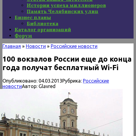
Истории успеха миллионеров
Память Челябинских улиц
Бизнес планы
Библиотека
Каталог организаций
Форум
Главная
»
Новости
»
Российские новости
100 вокзалов России еще до конца
года получат бесплатный Wi-Fi
Опубликовано:
04.03.2013
Рубрика:
Российские
новости
Автор:
Glavred