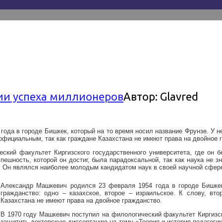
ии успеха миллионеров
Автор:
Glavred
да в городе Бишкек, который на то время носил название Фрунзе. У нег
еофициальным, так как граждане Казахстана не имеют права на двойное 
ский факультет Киргизского государственного университета, где он 
пешность, которой он достиг, была парадоксальной, так как наука не зн
к. Он являлся наиболее молодым кандидатом наук в своей научной сфе
Александр Машкевич родился 23 февраля 1954 года в городе Бишкек,
гражданство: одно – казахское, второе – израильское. К слову, вт
Казахстана не имеют права на двойное гражданство.
В 1970 году Машкевич поступил на филологический факультет Киргизско
защитить докторскую диссертацию на тему «Теория и история педагогики