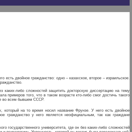
о есть двойное гражданство: одно – казахское, второе – израильское.
гражданство.
без каких-либо сложностей защитить докторскую диссертацию на тему
ала примеров того, что в таком возрасте кто-либо смог достичь такого
ре во всем бывшем СССР.
 который на то время носил название Фрунзе. У него есть двойное
орое гражданство у него является неофициальным, так как граждане
го государственного университета, где он без каких-либо сложностей
 и психологии». Успешность, которой он достиг, была парадоксальной,