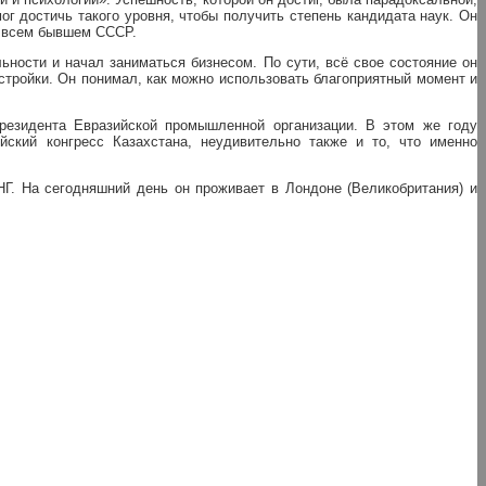
мог достичь такого уровня, чтобы получить степень кандидата наук. Он
о всем бывшем СССР.
ьности и начал заниматься бизнесом. По сути, всё свое состояние он
естройки. Он понимал, как можно использовать благоприятный момент и
президента Евразийской промышленной организации. В этом же году
йский конгресс Казахстана, неудивительно также и то, что именно
Г. На сегодняшний день он проживает в Лондоне (Великобритания) и