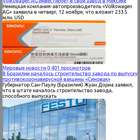
Volkswagen AG инвестирует в свой завод в Мексике
Немецкая компания-автопроизводитель «Volkswagen
AG» заявила в четверг, 12 ноября, что вложит 233.5
млн. USD
Мировые новости
0
401 просмотров
В Бразилии началось строительство завода по выпуску
противокоронавирусной вакцины «Синовак»
Губернатор Сан-Паулу (Бразилия) Жуан Дориа заявил,
что в штате началось строительство завода,
способного выпускать