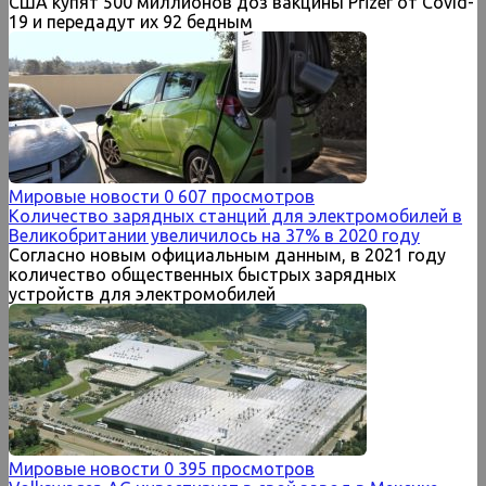
США купят 500 миллионов доз вакцины Pfizer от Covid-
19 и передадут их 92 бедным
Мировые новости
0
607 просмотров
Количество зарядных станций для электромобилей в
Великобритании увеличилось на 37% в 2020 году
Согласно новым официальным данным, в 2021 году
количество общественных быстрых зарядных
устройств для электромобилей
Мировые новости
0
395 просмотров