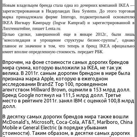
Новым владельцем бренда стала одна из дочерних компаний IKEA —
зарегистрированная в Нидерландах Ikea Systems. До этого торговая
марка принадлежала фирме Interogo, подконтрольной основателю
IKEA Ингвару Кампраду (Ingvar Kamprad) и зарегистрированной в
Лихтенштейне, пишет Lenta.ru.
Целью сделки, завершенной еще в январе 2012г., были лишь
"консолидация и упрощение структуры бизнес-группы", однако
главное ее значение в том, что теперь и бренд IKEA официально
имеет вполне определенную стоимость. передает РБК.
Впрочем, на фоне стоимости самых дорогих брендов
мира сумма, которую выложили за IKEA, не так уж
велика. В 2011г. самым дорогим брендом в мире была
признана марка Apple, которую в ежегодном
исследовании BrandZ Top 100, проведенном
агентством Millward Brown, оценили в 153 млрд долл.
Бренд Google потянул на 111,5 млрд долл. Третье
место в рейтинге 2011г. занял IBM с оценкой 100,8 млрд
долл.
В десятку самых дорогих брендов мира также вошли
McDonald's, Microsoft, Coca-Cola, AT&T, Marlboro, China
Mobile и General Electric (в порядке убывания
стоимости). Таким образом, в десятке самых дорогих