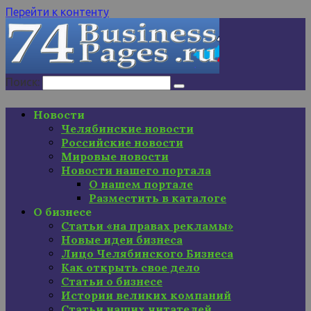
Перейти к контенту
Поиск:
Новости
Челябинские новости
Российские новости
Мировые новости
Новости нашего портала
О нашем портале
Разместить в каталоге
О бизнесе
Статьи «на правах рекламы»
Новые идеи бизнеса
Лицо Челябинского Бизнеса
Как открыть свое дело
Статьи о бизнесе
Истории великих компаний
Статьи наших читателей