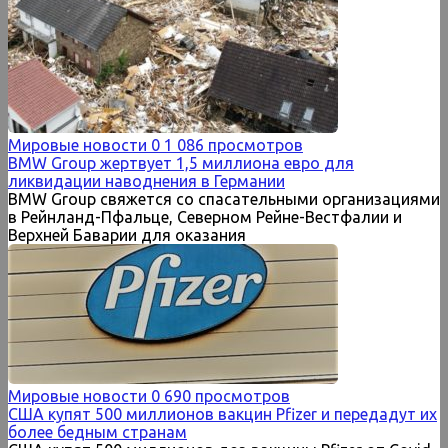
Мировые новости
0
1 086 просмотров
BMW Group жертвует 1,5 миллиона евро для
ликвидации наводнения в Германии
BMW Group свяжется со спасательными организациями
в Рейнланд-Пфальце, Северном Рейне-Вестфалии и
Верхней Баварии для оказания
Мировые новости
0
690 просмотров
США купят 500 миллионов вакцин Pfizer и передадут их
более бедным странам