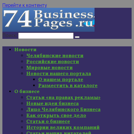
Перейти к контенту
Поиск:
Новости
Челябинские новости
Российские новости
Мировые новости
Новости нашего портала
О нашем портале
Разместить в каталоге
О бизнесе
Статьи «на правах рекламы»
Новые идеи бизнеса
Лицо Челябинского Бизнеса
Как открыть свое дело
Статьи о бизнесе
Истории великих компаний
Статьи наших читателей