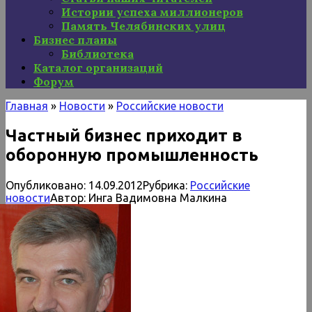
Истории успеха миллионеров
Память Челябинских улиц
Бизнес планы
Библиотека
Каталог организаций
Форум
Главная
»
Новости
»
Российские новости
Частный бизнес приходит в
оборонную промышленность
Опубликовано:
14.09.2012
Рубрика:
Российские
новости
Автор:
Инга Вадимовна Малкина