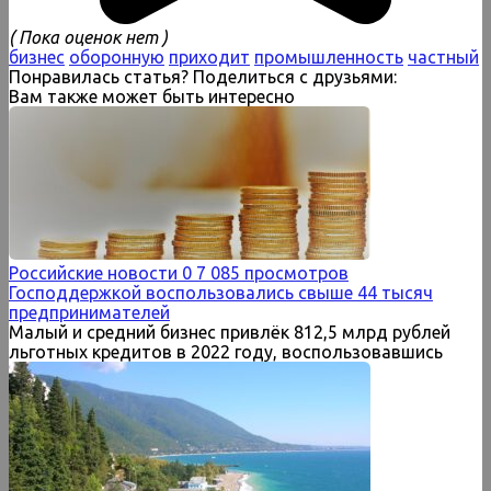
( Пока оценок нет )
бизнес
оборонную
приходит
промышленность
частный
Понравилась статья? Поделиться с друзьями:
Вам также может быть интересно
Российские новости
0
7 085 просмотров
Господдержкой воспользовались свыше 44 тысяч
предпринимателей
Малый и средний бизнес привлёк 812,5 млрд рублей
льготных кредитов в 2022 году, воспользовавшись