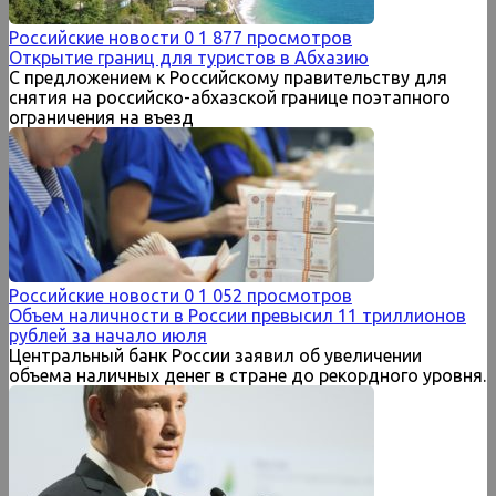
Российские новости
0
1 877 просмотров
Открытие границ для туристов в Абхазию
С предложением к Российскому правительству для
снятия на российско-абхазской границе поэтапного
ограничения на въезд
Российские новости
0
1 052 просмотров
Объем наличности в России превысил 11 триллионов
рублей за начало июля
Центральный банк России заявил об увеличении
объема наличных денег в стране до рекордного уровня.