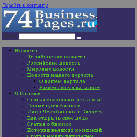
Перейти к контенту
Поиск:
Новости
Челябинские новости
Российские новости
Мировые новости
Новости нашего портала
О нашем портале
Разместить в каталоге
О бизнесе
Статьи «на правах рекламы»
Новые идеи бизнеса
Лицо Челябинского Бизнеса
Как открыть свое дело
Статьи о бизнесе
Истории великих компаний
Статьи наших читателей