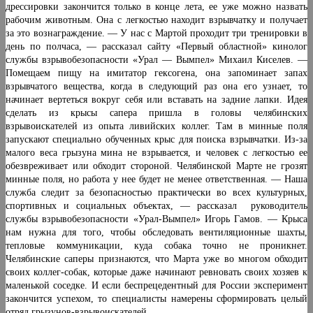
дрессировки закончится только в конце лета, ее уже можно назвать
рабочим животным. Она с легкостью находит взрывчатку и получает
за это вознаграждение. — У нас с Мартой проходит три тренировки в
день по полчаса, — рассказал сайту «Первый областной» кинолог
службы взрывобезопасности «Урал — Вымпел» Михаил Киселев. —
Помещаем пищу на имитатор гексогена, она запоминает запах
взрывчатого вещества, когда в следующий раз она его узнает, то
начинает вертеться вокруг себя или вставать на задние лапки. Идея
сделать из крысы сапера пришла в головы челябинских
взрывоискателей из опыта ливийских коллег. Там в минные поля
запускают специально обученных крыс для поиска взрывчатки. Из-за
малого веса грызуна мина не взрывается, и человек с легкостью ее
обезвреживает или обходит стороной. Челябинской Марте не грозят
минные поля, но работа у нее будет не менее ответственная. — Наша
служба следит за безопасностью практически во всех культурных,
спортивных и социальных объектах, — рассказал руководитель
службы взрывобезопасности «Урал-Вымпел» Игорь Гамов. — Крыса
нам нужна для того, чтобы обследовать вентиляционные шахты,
тепловые коммуникации, куда собака точно не проникнет.
Челябинские саперы признаются, что Марта уже во многом обходит
своих коллег-собак, которые даже начинают ревновать своих хозяев к
маленькой соседке. И если беспрецедентный для России эксперимент
закончится успехом, то специалисты намерены сформировать целый
отряд грызунов-взрывоискателей.