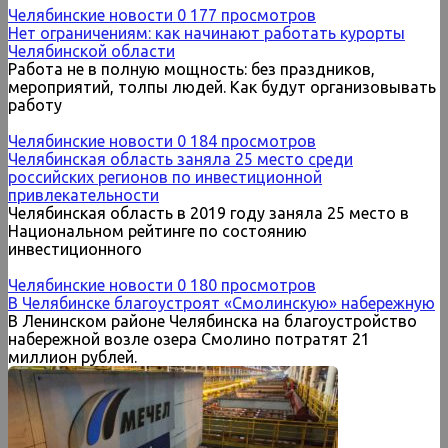
Челябинские новости
0
177 просмотров
Нет ограничениям: как начинают работать курорты
Челябинской области
Работа не в полную мощность: без праздников,
мероприятий, толпы людей. Как будут организовывать
работу
Челябинские новости
0
184 просмотров
Челябинская область заняла 25 место среди
российских регионов по инвестиционной
привлекательности
Челябинская область в 2019 году заняла 25 место в
Национальном рейтинге по состоянию
инвестиционного
Челябинские новости
0
180 просмотров
В Челябинске благоустроят «Смолинскую» набережную
В Ленинском районе Челябинска на благоустройство
набережной возле озера Смолино потратят 21
миллион рублей.