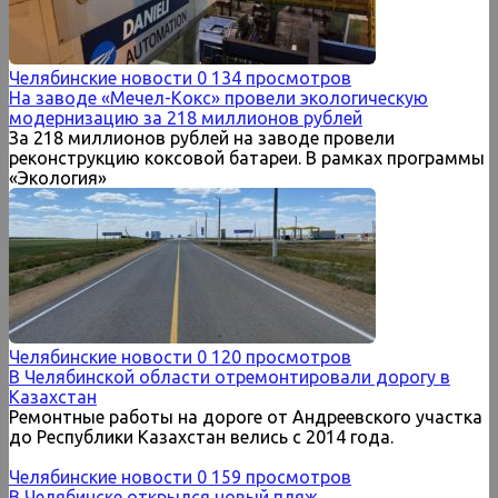
Челябинские новости
0
134 просмотров
На заводе «Мечел-Кокс» провели экологическую
модернизацию за 218 миллионов рублей
За 218 миллионов рублей на заводе провели
реконструкцию коксовой батареи. В рамках программы
«Экология»
Челябинские новости
0
120 просмотров
В Челябинской области отремонтировали дорогу в
Казахстан
Ремонтные работы на дороге от Андреевского участка
до Республики Казахстан велись с 2014 года.
Челябинские новости
0
159 просмотров
В Челябинске открылся новый пляж