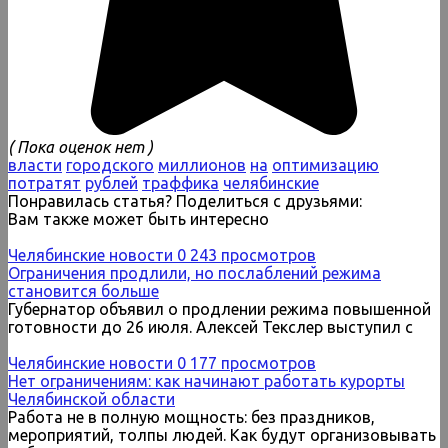
( Пока оценок нет )
власти
городского
миллионов
на
оптимизацию
потратят
рублей
траффика
челябинские
Понравилась статья? Поделиться с друзьями:
Вам также может быть интересно
Челябинские новости
0
243 просмотров
Ограничения продлили, но послаблений режима
становится больше
Губернатор объявил о продлении режима повышенной
готовности до 26 июля. Алексей Текслер выступил с
Челябинские новости
0
177 просмотров
Нет ограничениям: как начинают работать курорты
Челябинской области
Работа не в полную мощность: без праздников,
мероприятий, толпы людей. Как будут организовывать