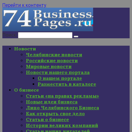
Перейти к контенту
Поиск:
Новости
Челябинские новости
Российские новости
Мировые новости
Новости нашего портала
О нашем портале
Разместить в каталоге
О бизнесе
Статьи «на правах рекламы»
Новые идеи бизнеса
Лицо Челябинского Бизнеса
Как открыть свое дело
Статьи о бизнесе
Истории великих компаний
Статьи наших читателей