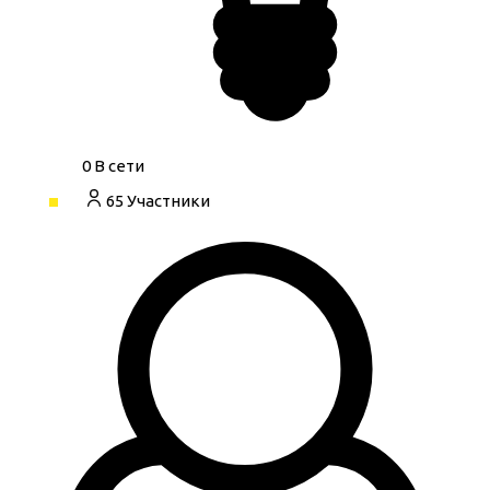
0
В сети
65
Участники