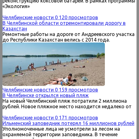
реконструкцию коксовой батареи. В рамках программы
«Экология»
Челябинские новости
0
120 просмотров
В Челябинской области отремонтировали дорогу в
Казахстан
Ремонтные работы на дороге от Андреевского участка
до Республики Казахстан велись с 2014 года.
Челябинские новости
0
159 просмотров
В Челябинске открылся новый пляж
На новый Челябинский пляж потратили 2 миллиона
рублей. Новое пляжное место находится недалеко от
Челябинские новости
0
171 просмотров
Ильменский заповедник потерял 16 миллионов рублей
Уполномоченные лица не усмотрели за лесом на
охраняемой территории заповедника. В течение