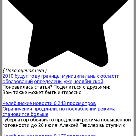
( Пока оценок нет )
2010
будут
году
границы
муниципальных
области
образований
определены
уже
челябинской
Понравилась статья? Поделиться с друзьями:
Вам также может быть интересно
Челябинские новости
0
243 просмотров
Ограничения продлили, но послаблений режима
становится больше
Губернатор объявил о продлении режима повышенной
готовности до 26 июля. Алексей Текслер выступил с
Челябинские новости
0
177 просмотров