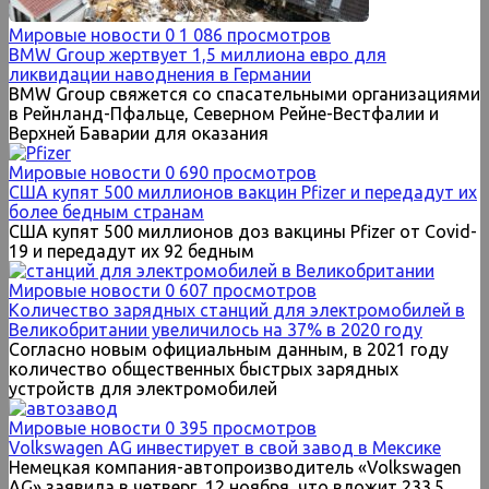
Мировые новости
0
1 086 просмотров
BMW Group жертвует 1,5 миллиона евро для
ликвидации наводнения в Германии
BMW Group свяжется со спасательными организациями
в Рейнланд-Пфальце, Северном Рейне-Вестфалии и
Верхней Баварии для оказания
Мировые новости
0
690 просмотров
США купят 500 миллионов вакцин Pfizer и передадут их
более бедным странам
США купят 500 миллионов доз вакцины Pfizer от Covid-
19 и передадут их 92 бедным
Мировые новости
0
607 просмотров
Количество зарядных станций для электромобилей в
Великобритании увеличилось на 37% в 2020 году
Согласно новым официальным данным, в 2021 году
количество общественных быстрых зарядных
устройств для электромобилей
Мировые новости
0
395 просмотров
Volkswagen AG инвестирует в свой завод в Мексике
Немецкая компания-автопроизводитель «Volkswagen
AG» заявила в четверг, 12 ноября, что вложит 233.5