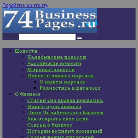
Перейти к контенту
Поиск:
Новости
Челябинские новости
Российские новости
Мировые новости
Новости нашего портала
О нашем портале
Разместить в каталоге
О бизнесе
Статьи «на правах рекламы»
Новые идеи бизнеса
Лицо Челябинского Бизнеса
Как открыть свое дело
Статьи о бизнесе
Истории великих компаний
Статьи наших читателей