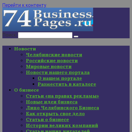
Перейти к контенту
Поиск:
Новости
Челябинские новости
Российские новости
Мировые новости
Новости нашего портала
О нашем портале
Разместить в каталоге
О бизнесе
Статьи «на правах рекламы»
Новые идеи бизнеса
Лицо Челябинского Бизнеса
Как открыть свое дело
Статьи о бизнесе
Истории великих компаний
Статьи наших читателей