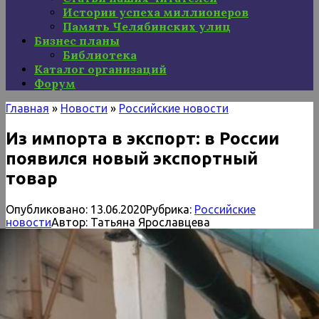
Истории успеха миллионеров
Память Челябинских улиц
Бизнес планы
Библиотека
Каталог организаций
Форум
Главная
»
Новости
»
Российские новости
Из импорта в экспорт: в России
появился новый экспортный
товар
Опубликовано:
13.06.2020
Рубрика:
Российские
новости
Автор:
Татьяна Ярославцева