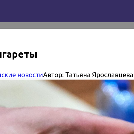
игареты
йские новости
Автор:
Татьяна Ярославцева