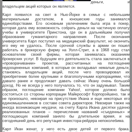
деньги, и
владельцем акций которых он является.
Карл появился на свет в Нью-Йорке в семье с небольшим
материальным достатком, в юношеские годы занимался
единоборствами. Его основным увлечением была игра в покер,
которая дала ему возможность собрать деньги на частичную оплату
учебы в университете Принстона, где он в дальнейшем получил
образование гуманитарного
направления. После окончания
университета Карл поступил на медицинский факультет, но окончить
его ему не удалось. После срочной службы в армии он пошел
работать в брокерскую фирму на Уолл-Стрит, а в 1968 году стал
основателем своей фирмы, которая занималась оказанием
брокерских услуг. В будущем его деятельность стала заключаться в
«проворачивании» проектов, рассчитанных на поглощение
недооцененных компаний, в которые он вкладывал немалые деньги,
становясь владельцем акций, после чего провоцировал их
приобретение более крупными и благополучными корпорациями, что
давало ранее и продолжает давать сейчас Икану очень большой
доход. Но не всегда у него получалось то, что он задумывал. Таким
образом, поглощение компании Yahoo!, которое должно было
состояться со стороны корпорации Майкрософт Корпорэйшенз, так и
не произошло, невзирая на присутствие Икана и еще некоторых его
единомышленников в составе совета директоров. Невзирая также на
иногда возникающие неудачи, на счету Карла Икана десятки удачно
реализованных планов – перечисление названий «съеденных» и
поглощающих компаний заняло бы длительное время, и на
сегодняшний день его репутация инвестора-рейдера непоколебима.
Карл Икан женат, у него есть двое детей от первого брака.