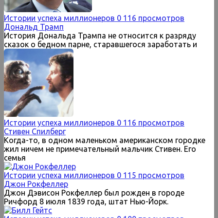
Истории успеха миллионеров
0
116 просмотров
Дональд Трамп
История Дональда Трампа не относится к разряду
сказок о бедном парне, старавшегося заработать и
Истории успеха миллионеров
0
116 просмотров
Стивен Спилберг
Когда-то, в одном маленьком американском городке
жил ничем не примечательный мальчик Стивен. Его
семья
Истории успеха миллионеров
0
115 просмотров
Джон Рокфеллер
Джон Дэвисон Рокфеллер был рожден в городе
Ричфорд 8 июля 1839 года, штат Нью-Йорк.