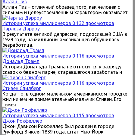
Аллан Пиз
Аллан Пиз – отличный образец того, как человек с
сильным и целеустремленным характером оказывает
Истории успеха миллионеров
0
132 просмотров
Чарльза Дэрроу
В результате великой депрессии, подкосившей США в
1929 году, на миллионы американцев обрушилась
безработица.
Истории успеха миллионеров
0
116 просмотров
Дональд Трамп
История Дональда Трампа не относится к разряду
сказок о бедном парне, старавшегося заработать и
Истории успеха миллионеров
0
116 просмотров
Стивен Спилберг
Когда-то, в одном маленьком американском городке
жил ничем не примечательный мальчик Стивен. Его
семья
Истории успеха миллионеров
0
115 просмотров
Джон Рокфеллер
Джон Дэвисон Рокфеллер был рожден в городе
Ричфорд 8 июля 1839 года, штат Нью-Йорк.