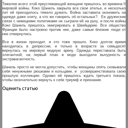
Тяжелее всего этой преуспевающей женщине пришлось во времена II
мировой войны. Коко Шанель закрыла все свои ателье, и несколько
лет ей приходилось тяжело думать. Война заставила экономить на
одежде даже элиту, а что же говорить об остальных?. Ее дружеские
связи с немецкими политиками не сыграли ей на руку, и после войны
Коко Шанель пришлось эмигрировать в Швейцарию. Все общество
Франции было настроено против нее, даже самые близкие люди от
нее отвернулись.
Все в жизни проходит, и это тоже прошло. Коко долгое время
находилась в депрессии, и только в возрасте за семьдесят
вернулась на мировую модную арену. Одежда переставала быть
элегантной, на первый план в моде выходили вычурность и
экстравагантность.
Шанель
просто не могла допустить, чтобы женщины опять сковывали
себя ненужными рюшками и кольцами, и усовершенствовала свою
прошлую коллекцию. Однако ей пришлось ждать третьего показа,
чтобы окончательно вернуть к себе триумф и признание.
Оценить статью