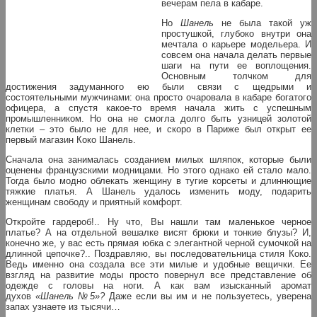
вечерам пела в кабаре.
Но
Шанель
не была такой уж
простушкой, глубоко внутри она
мечтала о карьере модельера. И
совсем она начала делать первые
шаги на пути ее воплощения.
Основным толчком для
достижения задуманного ею были связи с щедрыми и
состоятельными мужчинами: она просто очаровала в кабаре богатого
офицера, а спустя какое-то время начала жить с успешным
промышленником. Но она не смогла долго быть узницей золотой
клетки – это было не для нее, и скоро в Париже был открыт ее
первый магазин Коко Шанель.
Сначала она занималась созданием милых шляпок, которые были
оценены французскими модницами. Но этого однако ей стало мало.
Тогда было модно облекать женщину в тугие корсеты и длиннющие
тяжкие платья. А Шанель удалось изменить моду, подарить
женщинам свободу и приятный комфорт.
Откройте гардероб!.. Ну что, Вы нашли там маленькое черное
платье? А на отдельной вешалке висят брюки и тонкие блузы? И,
конечно же, у вас есть прямая юбка с элегантной черной сумочкой на
длинной цепочке?.. Поздравляю, вы последовательница стиля Коко.
Ведь именно она создала все эти милые и удобные вещички. Ее
взгляд на развитие моды просто повернул все представление об
одежде с головы на ноги. А как вам изысканный аромат
духов
«Шанель №5»?
Даже если вы им и не пользуетесь, уверена
запах узнаете из тысячи…