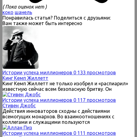
( Пока оценок нет )
коко
шанель
Понравилась статья? Поделиться с друзьями:
Вам также может быть интересно
Истории успеха миллионеров
0
133 просмотров
Кинг Кемп Жиллетт
Кинг Кемп Жиллетт не только изобрел и «распиарил»
известную сейчас всем безопасную бритву. Он
Истории успеха миллионеров
0
117 просмотров
Стивен Джобс
Действия инноваторов сходны с действиями
всемогущих монархов. Во взаимоотношениях с
коллегами и служащими пользуются
Истории успеха миллионеров
0
111 просмотров