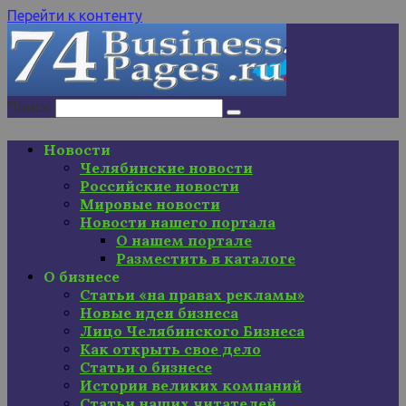
Перейти к контенту
Поиск:
Новости
Челябинские новости
Российские новости
Мировые новости
Новости нашего портала
О нашем портале
Разместить в каталоге
О бизнесе
Статьи «на правах рекламы»
Новые идеи бизнеса
Лицо Челябинского Бизнеса
Как открыть свое дело
Статьи о бизнесе
Истории великих компаний
Статьи наших читателей