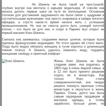
Но
Шанель
не была такой уж простушкой,
глубоко внутри она мечтала о карьере модельера. И совсем она
начала делать первые шаги на пути ее воплощения. Основным
толчком для достижения задуманного ею были связи с щедрыми и
состоятельными мужчинами: она просто очаровала в кабаре богатого
офицера, а спустя какое-то время начала жить с успешным
промышленником. Но она не смогла долго быть узницей золотой
клетки – это было не для нее, и скоро в Париже был открыт ее
первый магазин Коко Шанель.
Сначала она занималась созданием милых шляпок, которые были
оценены французскими модницами. Но этого однако ей стало мало.
Тогда было модно облекать женщину в тугие корсеты и длиннющие
тяжкие платья. А Шанель удалось изменить моду, подарить
женщинам свободу и приятный комфорт.
Жизнь
Коко Шанель
не была
сладким раем: она родилась в
1883 году в очень бедной семье, а
в 12 лет было принято решение
отдать ее в монастырь. Как
только Коко стала
совершеннолетней, она твердо
решила покинуть мрачные стены
монастыря и окунуться в жизнь
Парижа. Очень долго она была
самым заурядным продавцом в
магазине одежды, а чтобы
заработать больше денег, по