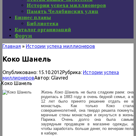
Истории успеха миллионеров
Память Челябинских улиц
Бизнес планы
Библиотека
Каталог организаций
Форум
Главная
»
Истории успеха миллионеров
Коко Шанель
Опубликовано:
15.10.2012
Рубрика:
Истории успеха
миллионеров
Автор:
Glavred
Жизнь
Коко Шанель
не была сладким раем: она
родилась в 1883 году в очень бедной семье, а в
12 лет было принято решение отдать ее в
монастырь. Как только Коко стала
совершеннолетней, она твердо решила покинуть
мрачные стены монастыря и окунуться в жизнь
Парижа. Очень долго она была самым
заурядным продавцом в магазине одежды, а
чтобы заработать больше денег, по вечерам пела
в кабаре.