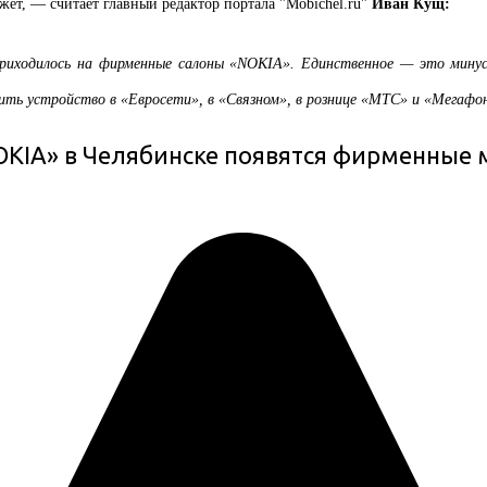
жет, — считает главный редактор портала "Мobichel.ru"
Иван Кущ:
риходилось на фирменные салоны «NOKIA». Единственное — это минус
ить устройство в «Евросети», в «Связном», в рознице «МТС» и «Мегафона
OKIA» в Челябинске появятся фирменные 