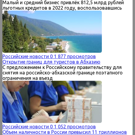
Малый и средний бизнес привлёк 812,5 млрд рублей
льготных кредитов в 2022 году, воспользовавшись
Российские новости
0
1 877 просмотров
Открытие границ для туристов в Абхазию
С предложением к Российскому правительству для
снятия на российско-абхазской границе поэтапного
ограничения на въезд
Российские новости
0
1 052 просмотров
Объем наличности в России превысил 11 триллионов