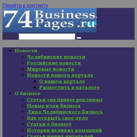
Перейти к контенту
Поиск:
Новости
Челябинские новости
Российские новости
Мировые новости
Новости нашего портала
О нашем портале
Разместить в каталоге
О бизнесе
Статьи «на правах рекламы»
Новые идеи бизнеса
Лицо Челябинского Бизнеса
Как открыть свое дело
Статьи о бизнесе
Истории великих компаний
Статьи наших читателей