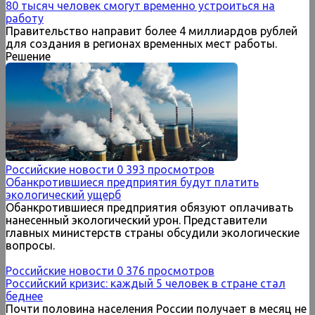
80 тысяч человек смогут временно устроиться на
работу
Правительство направит более 4 миллиардов рублей
для создания в регионах временных мест работы.
Решение
Российские новости
0
393 просмотров
Обанкротившиеся предприятия будут платить
экологический ущерб
Обанкротившиеся предприятия обязуют оплачивать
нанесенный экологический урон. Представители
главных министерств страны обсудили экологические
вопросы.
Российские новости
0
376 просмотров
Российский кризис: каждый 5 человек в стране стал
беднее
Почти половина населения России получает в месяц не