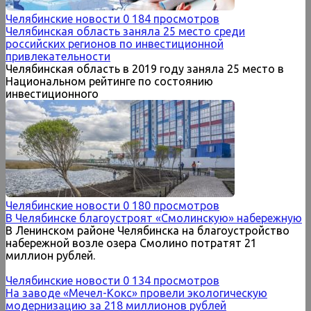
Челябинские новости
0
184 просмотров
Челябинская область заняла 25 место среди
российских регионов по инвестиционной
привлекательности
Челябинская область в 2019 году заняла 25 место в
Национальном рейтинге по состоянию
инвестиционного
Челябинские новости
0
180 просмотров
В Челябинске благоустроят «Смолинскую» набережную
В Ленинском районе Челябинска на благоустройство
набережной возле озера Смолино потратят 21
миллион рублей.
Челябинские новости
0
134 просмотров
На заводе «Мечел-Кокс» провели экологическую
модернизацию за 218 миллионов рублей