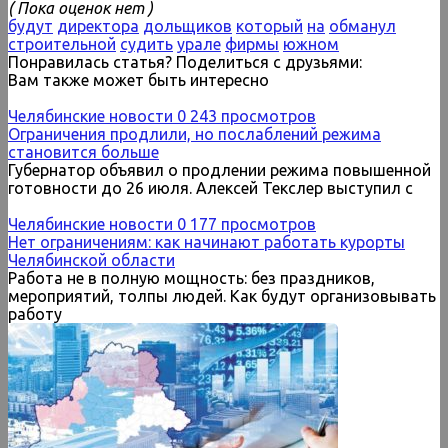
( Пока оценок нет )
будут
директора
дольщиков
который
на
обманул
строительной
судить
урале
фирмы
южном
Понравилась статья? Поделиться с друзьями:
Вам также может быть интересно
Челябинские новости
0
243 просмотров
Ограничения продлили, но послаблений режима
становится больше
Губернатор объявил о продлении режима повышенной
готовности до 26 июля. Алексей Текслер выступил с
Челябинские новости
0
177 просмотров
Нет ограничениям: как начинают работать курорты
Челябинской области
Работа не в полную мощность: без праздников,
мероприятий, толпы людей. Как будут организовывать
работу