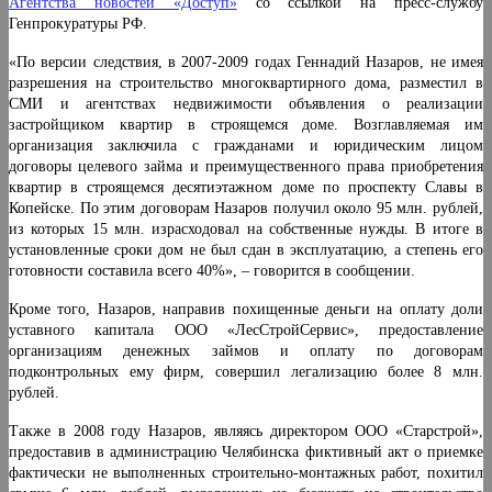
Агентства новостей «Доступ»
со ссылкой на пресс-службу
Генпрокуратуры РФ.
«По версии следствия, в 2007-2009 годах Геннадий Назаров, не имея
разрешения на строительство многоквартирного дома, разместил в
СМИ и агентствах недвижимости объявления о реализации
застройщиком квартир в строящемся доме. Возглавляемая им
организация заключила с гражданами и юридическим лицом
договоры целевого займа и преимущественного права приобретения
квартир в строящемся десятиэтажном доме по проспекту Славы в
Копейске. По этим договорам Назаров получил около 95 млн. рублей,
из которых 15 млн. израсходовал на собственные нужды. В итоге в
установленные сроки дом не был сдан в эксплуатацию, а степень его
готовности составила всего 40%», – говорится в сообщении.
Кроме того, Назаров, направив похищенные деньги на оплату доли
уставного капитала ООО «ЛесСтройСервис», предоставление
организациям денежных займов и оплату по договорам
подконтрольных ему фирм, совершил легализацию более 8 млн.
рублей.
Также в 2008 году Назаров, являясь директором ООО «Старстрой»,
предоставив в администрацию Челябинска фиктивный акт о приемке
фактически не выполненных строительно-монтажных работ, похитил