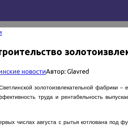
и
троительство золотоизвле
инские новости
Автор:
Glavred
Светлинской золотоизвлекательной фабрики – 
эффективность труда и рентабельность выпуска
ервых числах августа с рытья котлована под ф