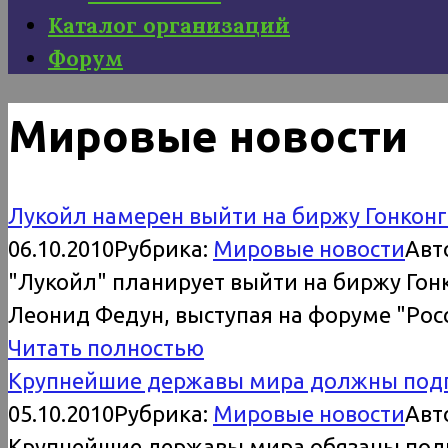
Каталог организаций
Форум
Мировые новости
Лукойл намерен выйти на биржу Гонконг
06.10.2010
Рубрика:
Мировые новости
Авт
"Лукойл" планирует выйти на биржу Гон
Леонид Федун, выступая на форуме "Росс
Читать полностью
Крупнейшие державы мира должны подп
05.10.2010
Рубрика:
Мировые новости
Авт
Крупнейшие державы мира обязаны подп