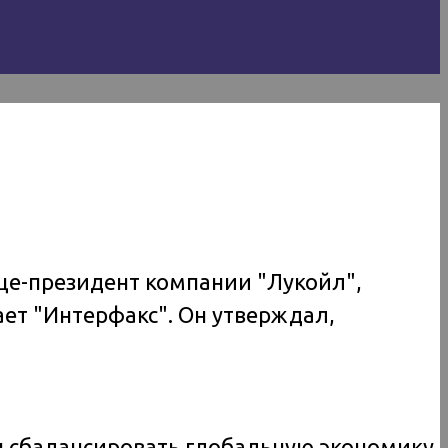
це-президент компании "Лукойл",
ает "Интерфакс". Он утверждал,
 сбалансировать глобальную экономику.