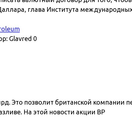
аллара, глава Института международных
troleum
ор:
Glavred
0
млрд. Это позволит британской компании
азливе. На этой новости акции BP