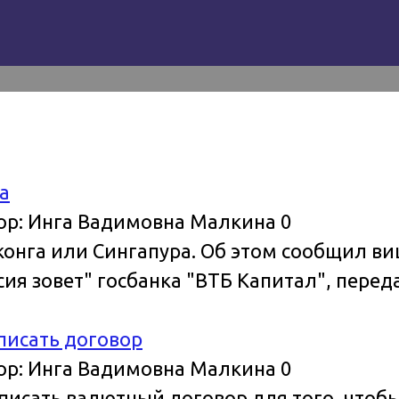
а
ор:
Инга Вадимовна Малкина
0
конга или Сингапура. Об этом сообщил ви
ия зовет" госбанка "ВТБ Капитал", перед
исать договор
ор:
Инга Вадимовна Малкина
0
исать валютный договор для того, чтобы