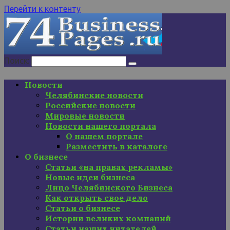
Перейти к контенту
Поиск:
Новости
Челябинские новости
Российские новости
Мировые новости
Новости нашего портала
О нашем портале
Разместить в каталоге
О бизнесе
Статьи «на правах рекламы»
Новые идеи бизнеса
Лицо Челябинского Бизнеса
Как открыть свое дело
Статьи о бизнесе
Истории великих компаний
Статьи наших читателей