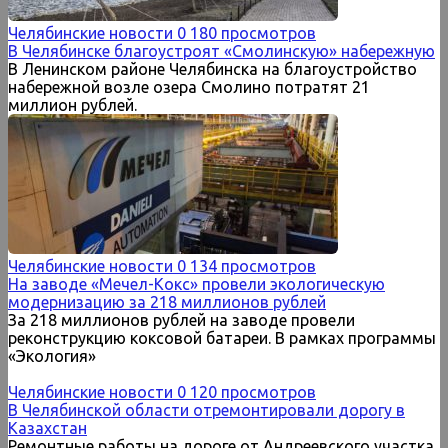
Челябинские новости
0
180 просмотров
В Челябинске благоустроят «Смолинскую» набережную
В Ленинском районе Челябинска на благоустройство
набережной возле озера Смолино потратят 21
миллион рублей.
Челябинские новости
0
134 просмотров
На заводе «Мечел-Кокс» провели экологическую
модернизацию за 218 миллионов рублей
За 218 миллионов рублей на заводе провели
реконструкцию коксовой батареи. В рамках программы
«Экология»
Челябинские новости
0
120 просмотров
В Челябинской области отремонтировали дорогу в
Казахстан
Ремонтные работы на дороге от Андреевского участка