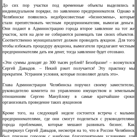
До сих пор участки под временные объекты выделялись в
индивидуальном порядке, по заявлению предпринимателя. Однако в
Челябинске появились недобросовестные «бизнесмены», которые
стали препятствовать честным предпринимателям, вымогая деньги.
Они подают в Администрацию города второе заявление на тот же
участок, хотя на деле не собираются размещать там своих объектов.
Соответственно муниципалитет должен проводить аукцион. Для того
чтобы избежать процедуру аукциона, вымогатели предлагают честным
предпринимателям дать им денег, тогда заявление будет отозвано.
«Эти суммы доходят до 300 тысяч рублей! Безобразие! – возмутился
Сергей Давыдов. – Некий рэкет получается! Эту практику мы
прекратим. Устраним условия, которые позволяют делать это».
Глава Администрации Челябинска поручил своему заместителю,
руководителю комитета по управлению имуществом и земельным
отношениям Сергею Мануйлову в самые кратчайшие сроки
организовать проведение таких аукционов
Кроме того, на следующей неделе состоится встреча с малыми
предпринимателями, где они смогут поделиться с руководителями
города проблемами, которые мешают развивать бизнес. Как
подчеркнул Сергей Давыдов, несмотря на то, что в России Челябинск
был признан городом с наиболее благоприятными условиями для