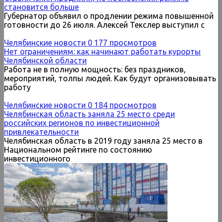
становится больше
Губернатор объявил о продлении режима повышенной
готовности до 26 июля. Алексей Текслер выступил с
Челябинские новости
0
177 просмотров
Нет ограничениям: как начинают работать курорты
Челябинской области
Работа не в полную мощность: без праздников,
мероприятий, толпы людей. Как будут организовывать
работу
Челябинские новости
0
184 просмотров
Челябинская область заняла 25 место среди
российских регионов по инвестиционной
привлекательности
Челябинская область в 2019 году заняла 25 место в
Национальном рейтинге по состоянию
инвестиционного