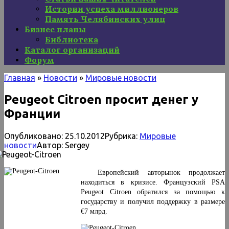
Истории успеха миллионеров
Память Челябинских улиц
Бизнес планы
Библиотека
Каталог организаций
Форум
Главная
»
Новости
»
Мировые новости
Peugeot Citroen просит денег у
Франции
Опубликовано:
25.10.2012
Рубрика:
Мировые
новости
Автор:
Sergey
Европейский авторынок продолжает
находиться в кризисе. Французский PSA
Peugeot Citroen обратился за помощью к
государству и получил поддержку в размере
€7 млрд.