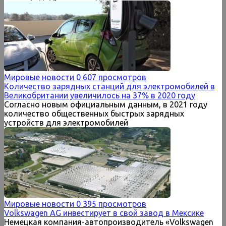
Мировые новости
0
607 просмотров
Количество зарядных станций для электромобилей в
Великобритании увеличилось на 37% в 2020 году
Согласно новым официальным данным, в 2021 году
количество общественных быстрых зарядных
устройств для электромобилей
Мировые новости
0
395 просмотров
Volkswagen AG инвестирует в свой завод в Мексике
Немецкая компания-автопроизводитель «Volkswagen