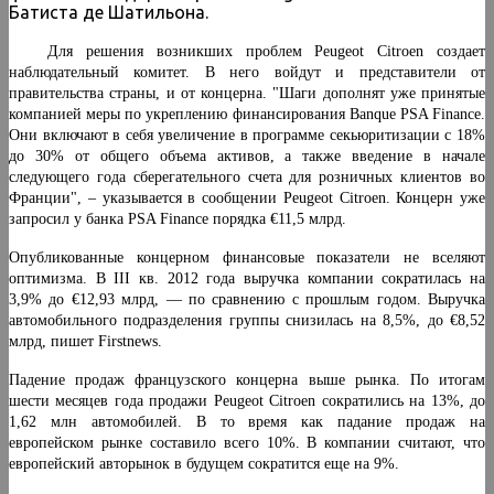
Батиста де Шатильона.
Для решения возникших проблем Peugeot Citroen создает
наблюдательный комитет. В него войдут и представители от
правительства страны, и от концерна. "Шаги дополнят уже принятые
компанией меры по укреплению финансирования Banque PSA Finance.
Они включают в себя увеличение в программе секьюритизации с 18%
до 30% от общего объема активов, а также введение в начале
следующего года сберегательного счета для розничных клиентов во
Франции", – указывается в сообщении Peugeot Citroen. Концерн уже
запросил у банка PSA Finance порядка €11,5 млрд.
Опубликованные концерном финансовые показатели не вселяют
оптимизма. В III кв. 2012 года выручка компании сократилась на
3,9% до €12,93 млрд, — по сравнению с прошлым годом. Выручка
автомобильного подразделения группы снизилась на 8,5%, до €8,52
млрд, пишет Firstnews.
Падение продаж французского концерна выше рынка. По итогам
шести месяцев года продажи Peugeot Citroen сократились на 13%, до
1,62 млн автомобилей. В то время как падание продаж на
европейском рынке составило всего 10%. В компании считают, что
европейский авторынок в будущем сократится еще на 9%.