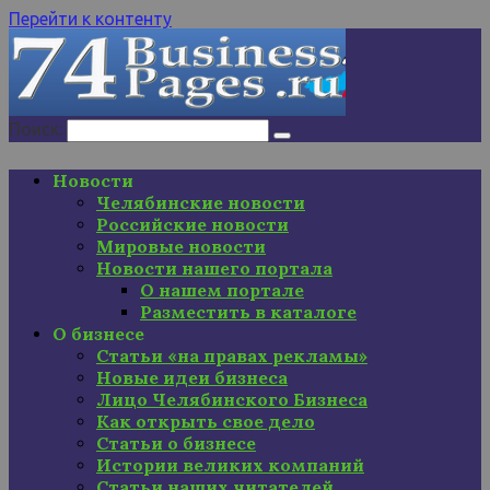
Перейти к контенту
Поиск:
Новости
Челябинские новости
Российские новости
Мировые новости
Новости нашего портала
О нашем портале
Разместить в каталоге
О бизнесе
Статьи «на правах рекламы»
Новые идеи бизнеса
Лицо Челябинского Бизнеса
Как открыть свое дело
Статьи о бизнесе
Истории великих компаний
Статьи наших читателей