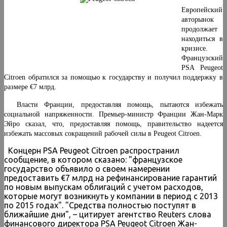
Европейский
авторынок
продолжает
находиться в
кризисе.
Французский
PSA Peugeot
Citroen обратился за помощью к государству и получил поддержку в
размере €7 млрд.
Власти Франции, предоставляя помощь, пытаются избежать
социальной напряженности. Премьер-министр Франции Жан-Марк
Эйро сказал, что, предоставляя помощь, правительство надеется
избежать массовых сокращений рабочей силы в Peugeot Citroen.
Концерн PSA Peugeot Citroen распространил
сообщение, в котором сказано: "французское
государство объявило о своем намерении
предоставить €7 млрд на рефинансирование гарантий
по новым выпускам облигаций с учетом расходов,
которые могут возникнуть у компании в период с 2013
по 2015 годах". "Средства полностью поступят в
ближайшие дни", – цитирует агентство Reuters слова
финансового директора PSA Peugeot Citroen Жан-