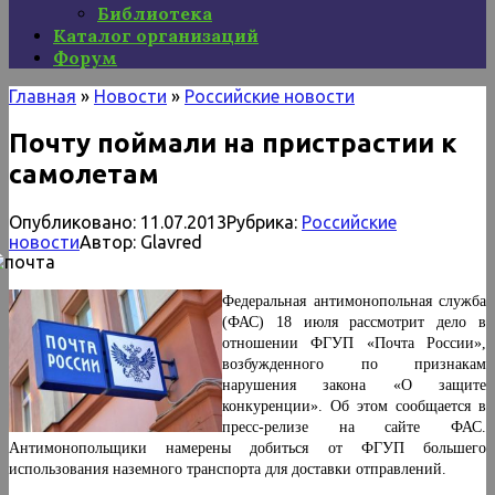
Библиотека
Каталог организаций
Форум
Главная
»
Новости
»
Российские новости
Почту поймали на пристрастии к
самолетам
Опубликовано:
11.07.2013
Рубрика:
Российские
новости
Автор:
Glavred
Федеральная антимонопольная служба
(ФАС) 18 июля рассмотрит дело в
отношении ФГУП «Почта России»,
возбужденного по признакам
нарушения закона «О защите
конкуренции». Об этом сообщается в
пресс-релизе на сайте ФАС.
Антимонопольщики намерены добиться от ФГУП большего
использования наземного транспорта для доставки отправлений.