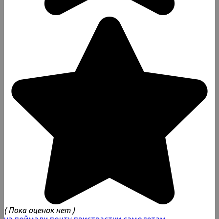
( Пока оценок нет )
на
поймали
почту
пристрастии
самолетам