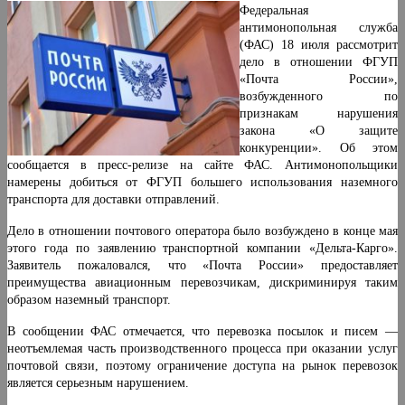
Федеральная
антимонопольная служба
(ФАС) 18 июля рассмотрит
дело в отношении ФГУП
«Почта России»,
возбужденного по
признакам нарушения
закона «О защите
конкуренции». Об этом
сообщается в пресс-релизе на сайте ФАС. Антимонопольщики
намерены добиться от ФГУП большего использования наземного
транспорта для доставки отправлений.
Дело в отношении почтового оператора было возбуждено в конце мая
этого года по заявлению транспортной компании «Дельта-Карго».
Заявитель пожаловался, что «Почта России» предоставляет
преимущества авиационным перевозчикам, дискриминируя таким
образом наземный транспорт.
В сообщении ФАС отмечается, что перевозка посылок и писем —
неотъемлемая часть производственного процесса при оказании услуг
почтовой связи, поэтому ограничение доступа на рынок перевозок
является серьезным нарушением.