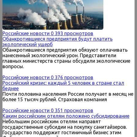
Российские новости
0
393 просмотров
Обанкротившиеся предприятия будут платить
экологический ущерб
Обанкротившиеся предприятия обязуют оплачивать
нанесенный экологический урон. Представители
главных министерств страны обсудили экологические
вопросы.
Российские новости
0
376 просмотров
Российский кризис: каждый 5 человек в стране стал
беднее
Почти половина населения России получает в месяц не
более 15 тысяч рублей. Страховая компания
Российские новости
0
351 просмотров
Каким российским отелям положено субсидирование
Небольшим российским отелям направят
государственные субсидии на покупку санитайзеров.
Государство поддержит гостиничный бизнес этим