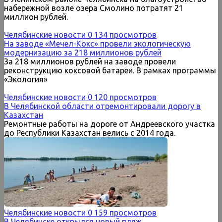
набережной возле озера Смолино потратят 21
миллион рублей.
Челябинские новости
0
134 просмотров
На заводе «Мечел-Кокс» провели экологическую
модернизацию за 218 миллионов рублей
За 218 миллионов рублей на заводе провели
реконструкцию коксовой батареи. В рамках программы
«Экология»
Челябинские новости
0
120 просмотров
В Челябинской области отремонтировали дорогу в
Казахстан
Ремонтные работы на дороге от Андреевского участка
до Республики Казахстан велись с 2014 года.
Челябинские новости
0
159 просмотров
В Челябинске открылся новый пляж