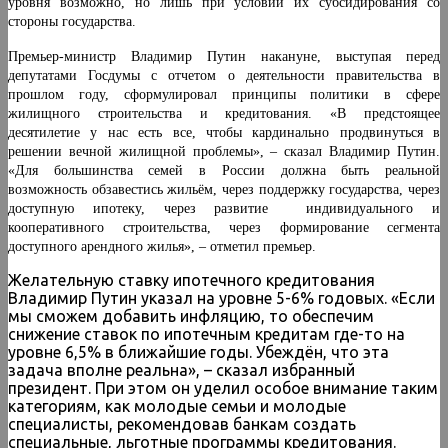
уровня возможно, но лишь при условии их субсидирования со
стороны государства.
Премьер-министр Владимир Путин накануне, выступая перед
депутатами Госдумы с отчетом о деятельности правительства в
прошлом году, сформулировал принципы политики в сфере
жилищного строительства и кредитования. «В предстоящее
десятилетие у нас есть все, чтобы кардинально продвинуться в
решении вечной жилищной проблемы», – сказал Владимир Путин.
«Для большинства семей в России должна быть реальной
возможность обзавестись жильём, через поддержку государства, через
доступную ипотеку, через развитие индивидуального и
кооперативного строительства, через формирование сегмента
доступного арендного жилья», – отметил премьер.
Желательную ставку ипотечного кредитования
Владимир Путин указал на уровне 5-6% годовых. «Если
мы сможем добавить инфляцию, то обеспечим
снижение ставок по ипотечным кредитам где-то на
уровне 6,5% в ближайшие годы. Убеждён, что эта
задача вполне реальна», – сказал избранный
президент. При этом он уделил особое внимание таким
категориям, как молодые семьи и молодые
специалисты, рекомендовав банкам создать
специальные, льготные программы кредитования.