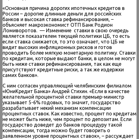
«Основная причина дорогих ипотечных кредитов в
России – дорогие длинные деньги для российских
банков и высокая ставка рефинансирования, –
объясняет макроэкономист ОТП Банк Родион
Ломиворотов. — Изменение ставки в свою очередь
является показателем текущей политики ЦБ, то есть
если ставка снижается, то это означает, что ЦБ не
видит высоких инфляционных рисков и готов
проводить более мягкую монетарную политику. Ставки
по кредитам, которые выдают банки, в целом не могут
быть ниже ставки рефинансирования, так как еще
присутствуют кредитные риски, а так же издержки
самих банков».
С ним согласен управляющий челябинским филиалом
«ЮниКредит Банка» Андрей Стихин. «Если в качестве
желательной процентной ставки премьер-министр
указывает 5-6% годовых, то значит, государство
разрабатывает некий механизм компенсации
процентных ставок. Как известно, процент по кредитам
не может быть ниже, чем процент по депозитам. Если
государство доведет до банков процедуру такой
компенсации, тогда можно будет говорить о
заявленном уровне процентных ставок», – рассуждает