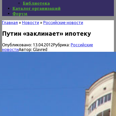
Библиотека
Каталог организаций
Форум
Главная
»
Новости
»
Российские новости
Путин «заклинает» ипотеку
Опубликовано:
13.04.2012
Рубрика:
Российские
новости
Автор:
Glavred