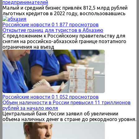
предпринимателей
Малый и средний бизнес привлёк 812,5 млрд рублей
льготных кредитов в 2022 году, воспользовавшись
Российские новости
0
1 877 просмотров
Открытие границ для туристов в Абхазию
С предложением к Российскому правительству для
снятия на российско-абхазской границе поэтапного
ограничения на въезд
Российские новости
0
1 052 просмотров
Объем наличности в России превысил 11 триллионов
рублей за начало июля
Центральный банк России заявил об увеличении
объема наличных денег в стране до рекордного уровня.