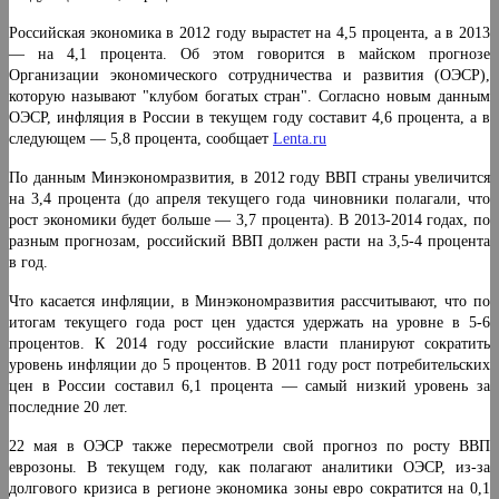
Российская экономика в 2012 году вырастет на 4,5 процента, а в 2013
— на 4,1 процента. Об этом говорится в майском прогнозе
Организации экономического сотрудничества и развития (ОЭСР),
которую называют "клубом богатых стран". Согласно новым данным
ОЭСР, инфляция в России в текущем году составит 4,6 процента, а в
следующем — 5,8 процента, сообщает
Lenta.ru
По данным Минэкономразвития, в 2012 году ВВП страны увеличится
на 3,4 процента (до апреля текущего года чиновники полагали, что
рост экономики будет больше — 3,7 процента). В 2013-2014 годах, по
разным прогнозам, российский ВВП должен расти на 3,5-4 процента
в год.
Что касается инфляции, в Минэкономразвития рассчитывают, что по
итогам текущего года рост цен удастся удержать на уровне в 5-6
процентов. К 2014 году российские власти планируют сократить
уровень инфляции до 5 процентов. В 2011 году рост потребительских
цен в России составил 6,1 процента — самый низкий уровень за
последние 20 лет.
22 мая в ОЭСР также пересмотрели свой прогноз по росту ВВП
еврозоны. В текущем году, как полагают аналитики ОЭСР, из-за
долгового кризиса в регионе экономика зоны евро сократится на 0,1