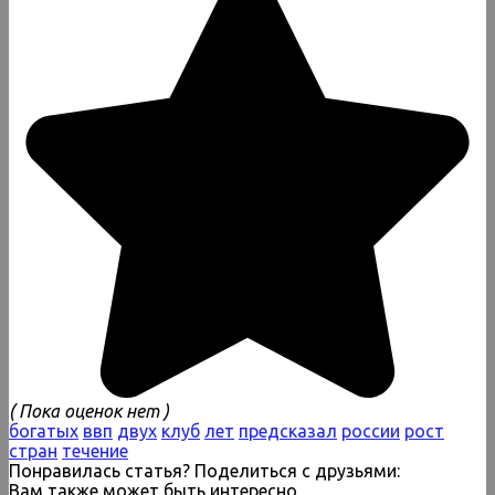
( Пока оценок нет )
богатых
ввп
двух
клуб
лет
предсказал
россии
рост
стран
течение
Понравилась статья? Поделиться с друзьями:
Вам также может быть интересно