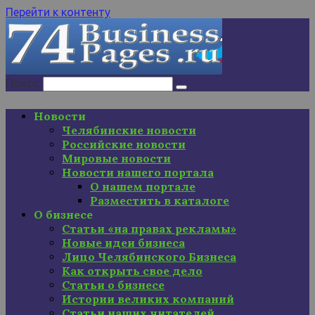
Перейти к контенту
Поиск:
Новости
Челябинские новости
Российские новости
Мировые новости
Новости нашего портала
О нашем портале
Разместить в каталоге
О бизнесе
Статьи «на правах рекламы»
Новые идеи бизнеса
Лицо Челябинского Бизнеса
Как открыть свое дело
Статьи о бизнесе
Истории великих компаний
Статьи наших читателей