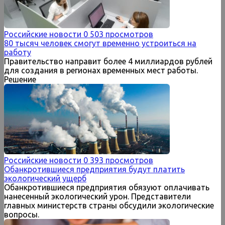
Российские новости
0
503 просмотров
80 тысяч человек смогут временно устроиться на
работу
Правительство направит более 4 миллиардов рублей
для создания в регионах временных мест работы.
Решение
Российские новости
0
393 просмотров
Обанкротившиеся предприятия будут платить
экологический ущерб
Обанкротившиеся предприятия обязуют оплачивать
нанесенный экологический урон. Представители
главных министерств страны обсудили экологические
вопросы.