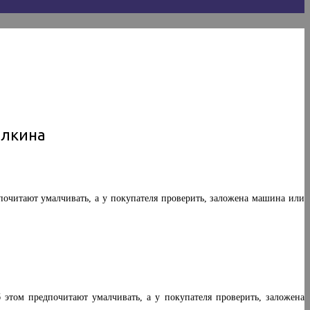
алкина
очитают умалчивать, а у покупателя проверить, заложена машина или
этом предпочитают умалчивать, а у покупателя проверить, заложена