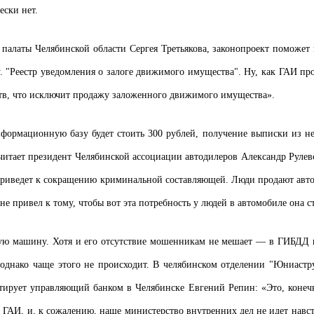
ески нет.
алаты Челябинской области Сергея Третьякова, законопроект поможет 
. "Реестр уведомления о залоге движимого имущества". Ну, как ГАИ про
тв, что исключит продажу заложенного движимого имущества».
нформационную базу будет стоить 300 рублей, получение выписки из н
считает президент Челябинской ассоциации автодилеров Александр Руле
это приведет к сокращению криминальной составляющей. Люди продают ав
не привел к тому, чтобы вот эта потребность у людей в автомобиле она с
ую машину. Хотя и его отсутствие мошенникам не мешает — в ГИБДД н
 однако чаще этого не происходит. В челябинском отделении "Юниаст
ентирует управляющий банком в Челябинске Евгений Репин:
«Это, конеч
 ГАИ, и, к сожалению, наше министерство внутренних дел не идет навст