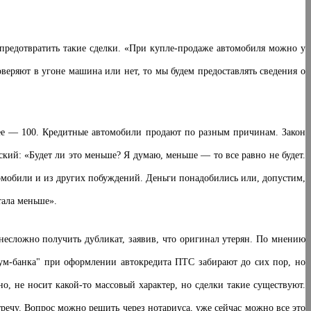
предотвратить такие сделки. «При купле-продаже автомобиля можно у
веряют в угоне машина или нет, то мы будем предоставлять сведения о
ее — 100. Кредитные автомобили продают по разным причинам. Закон
вский:
«Будет ли это меньше? Я думаю, меньше — то все равно не будет.
томобили и из других побуждений. Деньги понадобились или, допустим,
тала меньше».
есложно получить дубликат, заявив, что оригинал утерян. По мнению
рум-банка" при оформлении автокредита ПТС забирают до сих пор, но
но, не носит какой-то массовый характер, но сделки такие существуют.
речу. Вопрос можно решить через нотариуса, уже сейчас можно все это