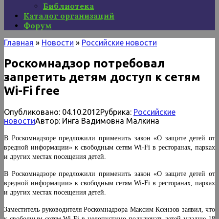
Библиотека
Каталог организаций
Форум
Главная
»
Новости
»
Российские новости
Роскомнадзор потребовал
запретить детям доступ к сетям
Wi-Fi free
Опубликовано:
04.10.2012
Рубрика:
Российские
новости
Автор:
Инга Вадимовна Малкина
В Роскомнадзоре предложили применить закон «О защите детей от
вредной информации» к свободным сетям Wi-Fi в ресторанах, парках
и других местах посещения детей.
В Роскомнадзоре предложили применить закон «О защите детей от
вредной информации» к свободным сетям Wi-Fi в ресторанах, парках
и других местах посещения детей.
Заместитель руководителя Роскомнадзора Максим Ксензов заявил, что
к свободным сетям Wi-Fi в недопустимо подключать детей младше 18