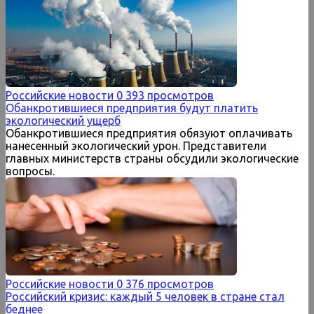
Российские новости
0
393 просмотров
Обанкротившиеся предприятия будут платить
экологический ущерб
Обанкротившиеся предприятия обязуют оплачивать
нанесенный экологический урон. Представители
главных министерств страны обсудили экологические
вопросы.
Российские новости
0
376 просмотров
Российский кризис: каждый 5 человек в стране стал
беднее