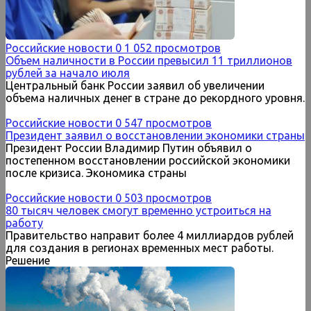
Российские новости
0
1 052 просмотров
Объем наличности в России превысил 11 триллионов
рублей за начало июля
Центральный банк России заявил об увеличении
объема наличных денег в стране до рекордного уровня.
Российские новости
0
547 просмотров
Президент заявил о восстановлении экономики страны
Президент России Владимир Путин объявил о
постепенном восстановлении российской экономики
после кризиса. Экономика страны
Российские новости
0
503 просмотров
80 тысяч человек смогут временно устроиться на
работу
Правительство направит более 4 миллиардов рублей
для создания в регионах временных мест работы.
Решение