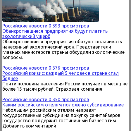
Российские новости
0
393 просмотров
Обанкротившиеся предприятия будут платить
экологический ущерб
Обанкротившиеся предприятия обязуют оплачивать
нанесенный экологический урон. Представители
главных министерств страны обсудили экологические
вопросы.
Российские новости
0
376 просмотров
Российский кризис: каждый 5 человек в стране стал
беднее
Почти половина населения России получает в месяц не
более 15 тысяч рублей. Страховая компания
Российские новости
0
350 просмотров
Каким российским отелям положено субсидирование
Небольшим российским отелям направят
государственные субсидии на покупку санитайзеров.
Государство поддержит гостиничный бизнес этим
Добавить комментарий