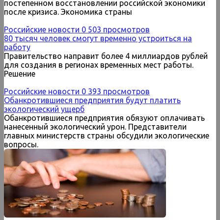
постепенном восстановлении российской экономики
после кризиса. Экономика страны
Российские новости
0
503 просмотров
80 тысяч человек смогут временно устроиться на
работу
Правительство направит более 4 миллиардов рублей
для создания в регионах временных мест работы.
Решение
Российские новости
0
393 просмотров
Обанкротившиеся предприятия будут платить
экологический ущерб
Обанкротившиеся предприятия обязуют оплачивать
нанесенный экологический урон. Представители
главных министерств страны обсудили экологические
вопросы.