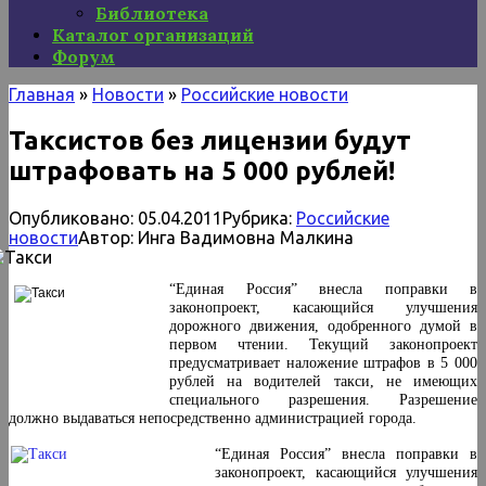
Библиотека
Каталог организаций
Форум
Главная
»
Новости
»
Российские новости
Таксистов без лицензии будут
штрафовать на 5 000 рублей!
Опубликовано:
05.04.2011
Рубрика:
Российские
новости
Автор:
Инга Вадимовна Малкина
“Единая Россия” внесла поправки в
законопроект, касающийся улучшения
дорожного движения, одобренного думой в
первом чтении. Текущий законопроект
предусматривает наложение штрафов в 5 000
рублей на водителей такси, не имеющих
специального разрешения. Разрешение
должно выдаваться непосредственно администрацией города.
“Единая Россия” внесла поправки в
законопроект, касающийся улучшения