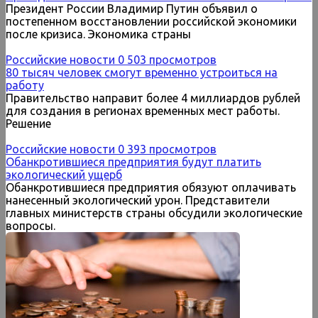
Президент России Владимир Путин объявил о
постепенном восстановлении российской экономики
после кризиса. Экономика страны
Российские новости
0
503 просмотров
80 тысяч человек смогут временно устроиться на
работу
Правительство направит более 4 миллиардов рублей
для создания в регионах временных мест работы.
Решение
Российские новости
0
393 просмотров
Обанкротившиеся предприятия будут платить
экологический ущерб
Обанкротившиеся предприятия обязуют оплачивать
нанесенный экологический урон. Представители
главных министерств страны обсудили экологические
вопросы.