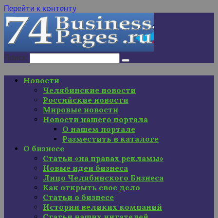
Перейти к контенту
Поиск:
Новости
Челябинские новости
Российские новости
Мировые новости
Новости нашего портала
О нашем портале
Разместить в каталоге
О бизнесе
Статьи «на правах рекламы»
Новые идеи бизнеса
Лицо Челябинского Бизнеса
Как открыть свое дело
Статьи о бизнесе
Истории великих компаний
Статьи наших читателей