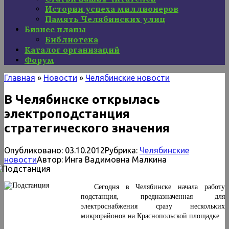
Истории успеха миллионеров
Память Челябинских улиц
Бизнес планы
Библиотека
Каталог организаций
Форум
Главная
»
Новости
»
Челябинские новости
В Челябинске открылась
электроподстанция
стратегического значения
Опубликовано:
03.10.2012
Рубрика:
Челябинские
новости
Автор:
Инга Вадимовна Малкина
Сегодня в Челябинске начала работу
подстанция, предназначенная для
электроснабжения сразу нескольких
микрорайонов на Краснопольской площадке.