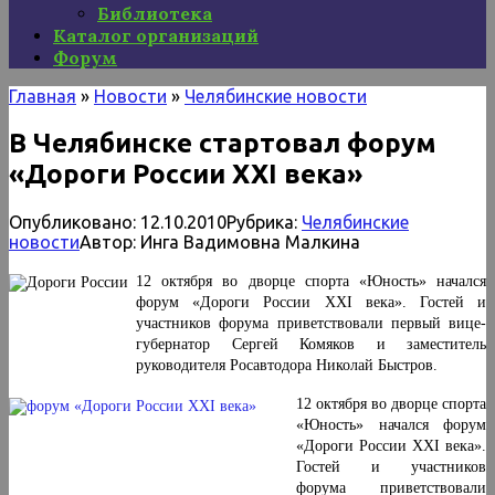
Библиотека
Каталог организаций
Форум
Главная
»
Новости
»
Челябинские новости
В Челябинске стартовал форум
«Дороги России ХХI века»
Опубликовано:
12.10.2010
Рубрика:
Челябинские
новости
Автор:
Инга Вадимовна Малкина
12 октября во дворце спорта «Юность» начался
форум «Дороги России ХХI века». Гостей и
участников форума приветствовали первый вице-
губернатор Сергей Комяков и заместитель
руководителя Росавтодора Николай Быстров.
12 октября во дворце спорта
«Юность» начался форум
«Дороги России ХХI века».
Гостей и участников
форума приветствовали