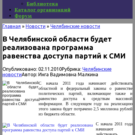
Библиотека
Каталог организаций
Форум
Главная
»
Новости
»
Челябинские новости
В Челябинской области будет
реализована программа
равенства доступа партий к СМИ
Опубликовано:
02.11.2010
Рубрика:
Челябинские
новости
Автор:
Инга Вадимовна Малкина
С начала 2011 года начинают действовать
областной и федеральный законы о равенстве
политических партий, включающие также и
равенство доступа к средствам массовой
информации. В следующем году на реализацию
этого закона будет потрачено 2,5 миллиона рублей
из бюджета области.
С начала 2011 года
начинают
действовать