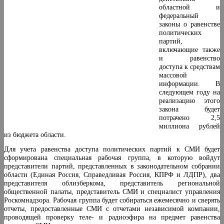
областной и
федеральный
законы о равенстве
политических
партий,
включающие также
и равенство
доступа к средствам
массовой
информации. В
следующем году на
реализацию этого
закона будет
потрачено 2,5
миллиона рублей
из бюджета области.
Для учета равенства доступа политических партий к СМИ будет
сформирована специальная рабочая группа, в которую войдут
представители партий, представленных в законодательном собрании
области (Единая Россия, Справедливая Россия, КПРФ и ЛДПР), два
представителя облизберкома, представитель региональной
общественной палаты, представитель СМИ и специалист управления
Роскомнадзора. Рабочая группа будет собираться ежемесячно и сверять
отчеты, предоставленные СМИ с отчетами независимой компании,
проводящей проверку теле- и радиоэфира на предмет равенства