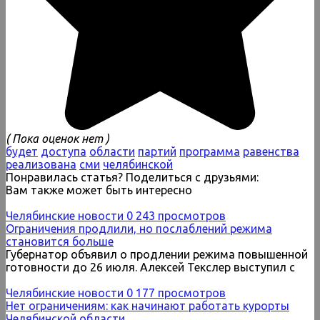
( Пока оценок нет )
будет
доступа
области
партий
программа
равенства
реализована
сми
челябинской
Понравилась статья? Поделиться с друзьями:
Вам также может быть интересно
Челябинские новости
0
243 просмотров
Ограничения продлили, но послаблений режима
становится больше
Губернатор объявил о продлении режима повышенной
готовности до 26 июля. Алексей Текслер выступил с
Челябинские новости
0
177 просмотров
Нет ограничениям: как начинают работать курорты
Челябинской области