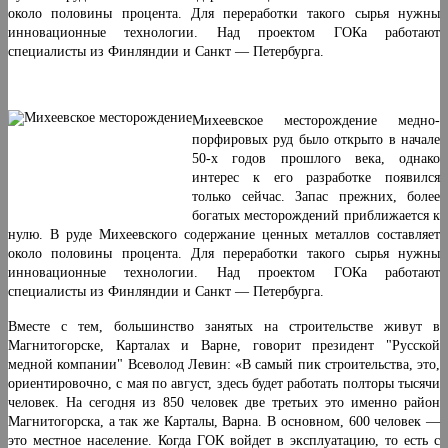
около половины процента. Для переработки такого сырья нужны
инновационные технологии. Над проектом ГОКа работают
специалисты из Финляндии и Санкт — Петербурга.
Михеевское месторождение медно-
порфировых руд было открыто в начале
50-х годов прошлого века, однако
интерес к его разработке появился
только сейчас. Запас прежних, более
богатых месторождений приближается к
нулю. В руде Михеевского содержание ценных металлов составляет
около половины процента. Для переработки такого сырья нужны
инновационные технологии. Над проектом ГОКа работают
специалисты из Финляндии и Санкт — Петербурга.
Вместе с тем, большинство занятых на строительстве живут в
Магнитогорске, Карталах и Варне, говорит президент "Русской
медной компании" Всеволод Левин: «В самый пик строительства, это,
ориентировочно, с мая по август, здесь будет работать полторы тысячи
человек. На сегодня из 850 человек две третьих это именно район
Магнитогорска, а так же Карталы, Варна. В основном, 600 человек —
это местное население. Когда ГОК войдет в эксплуатацию, то есть с