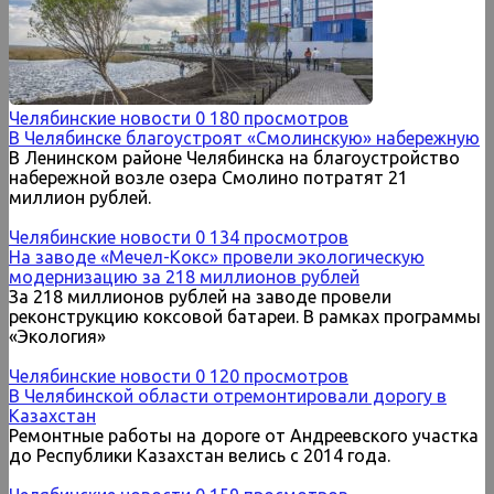
Челябинские новости
0
180 просмотров
В Челябинске благоустроят «Смолинскую» набережную
В Ленинском районе Челябинска на благоустройство
набережной возле озера Смолино потратят 21
миллион рублей.
Челябинские новости
0
134 просмотров
На заводе «Мечел-Кокс» провели экологическую
модернизацию за 218 миллионов рублей
За 218 миллионов рублей на заводе провели
реконструкцию коксовой батареи. В рамках программы
«Экология»
Челябинские новости
0
120 просмотров
В Челябинской области отремонтировали дорогу в
Казахстан
Ремонтные работы на дороге от Андреевского участка
до Республики Казахстан велись с 2014 года.