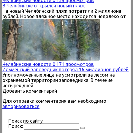
Челябинские новости
0
159 просмотров
В Челябинске открылся новый пляж
На новый Челябинский пляж потратили 2 миллиона
рублей. Новое пляжное место находится недалеко от
Челябинские новости
0
171 просмотров
Ильменский заповедник потерял 16 миллионов рублей
Уполномоченные лица не усмотрели за лесом на
охраняемой территории заповедника. В течение
четырех дней
Добавить комментарий
Для отправки комментария вам необходимо
авторизоваться
.
Поиск по сайту
Поиск: