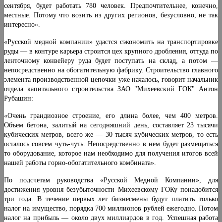
сентября, будет работать 780 человек. Предпочтительнее, конечно,
местные. Потому что возить из других регионов, безусловно, не так
интересно».
«Русской медной компании» удастся сэкономить на транспортировке
руды — в контуре карьера строится цех крупного дробления, оттуда по
ленточному конвейеру руда будет поступать на склад, а потом —
непосредственно на обогатительную фабрику. Строительство главного
элемента производственной цепочки уже началось, говорит начальник
отдела капитального строительства ЗАО "Михеевский ГОК" Антон
Рубашин:
«Очень грандиозное строение, его длина более, чем 400 метров.
Объем бетона, залитый на сегодняшний день, составляет 23 тысячи
кубических метров, всего же — 30 тысяч кубических метров, то есть
осталось совсем чуть-чуть. Непосредственно в нем будет размещаться
то оборудование, которое нам необходимо для получения итогов всей
нашей работы горно-обогатительного комбината».
По подсчетам руководства «Русской Медной Компании», для
достижения уровня безубыточности Михеевскому ГОКу понадобится
три года. В течение первых лет бизнесмены будут платить только
налог на имущество, порядка 700 миллионов рублей ежегодно. Потом
налог на прибыль — около двух миллиардов в год. Успешная работа