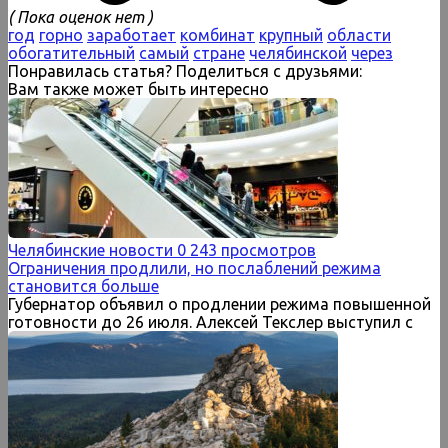
( Пока оценок нет )
год
горно
заработает
комбинат
крупный
области
обогатительный
самый
стране
челябинской
через
Понравилась статья? Поделиться с друзьями:
Вам также может быть интересно
Челябинские новости
0
243 просмотров
Ограничения продлили, но послаблений режима
становится больше
Губернатор объявил о продлении режима повышенной
готовности до 26 июля. Алексей Текслер выступил с