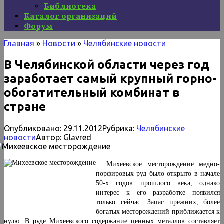
Библиотека
Каталог организаций
Форум
Главная
»
Новости
»
Челябинские новости
В Челябинской области через год
заработает самый крупный горно-
обогатительный комбинат в
стране
Опубликовано:
29.11.2012
Рубрика:
Челябинские
новости
Автор:
Glavred
Михеевское месторождение медно-
порфировых руд было открыто в начале
50-х годов прошлого века, однако
интерес к его разработке появился
только сейчас. Запас прежних, более
богатых месторождений приближается к
нулю. В руде Михеевского содержание ценных металлов составляет