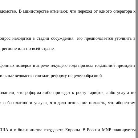
домство. В министерстве отмечают, что переход от одного оператора к
опрос находится в стадии обсуждения, его предполагается уточнить в
 регионе или по всей стране.
лефонных номеров в апреле текущего года призвал тогдашний президент
ильные ведомства считали реформу нецелесообразной.
агали, что реформа либо приведет к росту тарифов, либо услуга по
о бесплатности услуги, что дало основание полагать, что абонентам
 в США и в большинстве государств Европы. В России MNP планируется