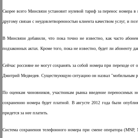
Скорее всего Минсвязи установит нулевой тариф за перенос номера в 
другому связан с неудовлетворенностью клиента качеством услуг, и поэ
В Минсвязи добавили, что пока точно не известно, как часто абонен
подзаконных актах. Кроме того, пока не известно, будет ли абоненту д
Сейчас россияне не могут сохранять за собой номера при переходе от
Дмитрий Медведев. Существующую ситуацию он назвал "мобильным рабс
По оценкам чиновников, участникам рынка введение переносимых но
сохранению номера будет платной. В августе 2012 года были опубли
придется за нее платить.
Система сохранения телефонного номера при смене оператора (MNP, M