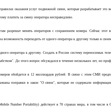
правилах оказания услуг подвижной связи, которые разрабатывает это ве
тому платить за смену оператора несправедливо.
там разрешат менять операторов с сохранением номера. Сейчас этот в
ана возможность переходить от одного оператора к другому только в своем
 одного оператора к другому. Создать в России систему переносимых те
твом". До этого вопрос обсуждался в течение нескольких лет, но проф
меров обойдется в 12 миллиардов рублей. В связи с этим СМИ предпол
кованы поправки в закон "О связи", которые не содержали информации 
obile Number Portability) действует в 70 странах мира, в том числе