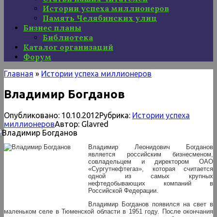
Истории успеха миллионеров
Память Челябинских улиц
Бизнес планы
Библиотека
Каталог организаций
Форум
Главная
»
Истории успеха миллионеров
Владимир Богданов
Опубликовано:
10.10.2012
Рубрика:
Истории успеха
миллионеров
Автор:
Glavred
Владимир Леонидович Богданов
является российским бизнесменом,
совладельцем и директором ОАО
«Сургутнефтегаз», которая считается
одной из самых крупных
нефтедобывающих компаний в
Российской Федерации.
Владимир Богданов появился на свет в
маленьком селе в Тюменской области в 1951 году. После окончания