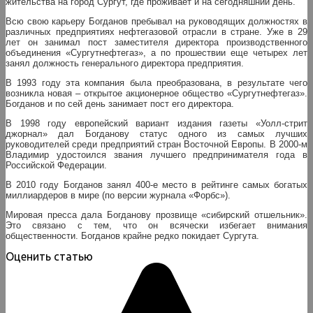
жительства на город Сургут, где проживает и на сегодняшний день.
Всю свою карьеру Богданов пребывал на руководящих должностях в
различных предприятиях нефтегазовой отрасли в стране. Уже в 29
лет он занимал пост заместителя директора производственного
объединения «Сургутнефтегаз», а по прошествии еще четырех лет
занял должность генерального директора предприятия.
В 1993 году эта компания была преобразована, в результате чего
возникла новая – открытое акционерное общество «Сургутнефтегаз».
Богданов и по сей день занимает пост его директора.
В 1998 году европейский вариант издания газеты «Уолл-стрит
джорнал» дал Богданову статус одного из самых лучших
руководителей среди предприятий стран Восточной Европы. В 2000-м
Владимир удостоился звания лучшего предпринимателя года в
Российской Федерации.
В 2010 году Богданов занял 400-е место в рейтинге самых богатых
миллиардеров в мире (по версии журнала «Форбс»).
Мировая пресса дала Богданову прозвище «сибирский отшельник».
Это связано с тем, что он всячески избегает внимания
общественности. Богданов крайне редко покидает Сургута.
Оценить статью