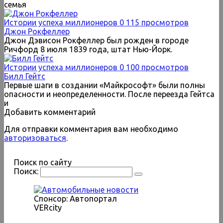
семья
Истории успеха миллионеров
0
115 просмотров
Джон Рокфеллер
Джон Дэвисон Рокфеллер был рожден в городе
Ричфорд 8 июля 1839 года, штат Нью-Йорк.
Истории успеха миллионеров
0
100 просмотров
Билл Гейтс
Первые шаги в создании «Майкрософт» были полны
опасности и неопределенности. После переезда Гейтса
и
Добавить комментарий
Для отправки комментария вам необходимо
авторизоваться
.
Поиск по сайту
Поиск:
Спонсор: Автопортал
VERcity