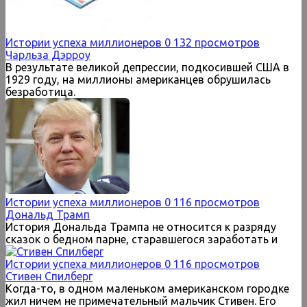
Истории успеха миллионеров
0
132 просмотров
Чарльза Дэрроу
В результате великой депрессии, подкосившей США в
1929 году, на миллионы американцев обрушилась
безработица.
Истории успеха миллионеров
0
116 просмотров
Дональд Трамп
История Дональда Трампа не относится к разряду
сказок о бедном парне, старавшегося заработать и
Истории успеха миллионеров
0
116 просмотров
Стивен Спилберг
Когда-то, в одном маленьком американском городке
жил ничем не примечательный мальчик Стивен. Его