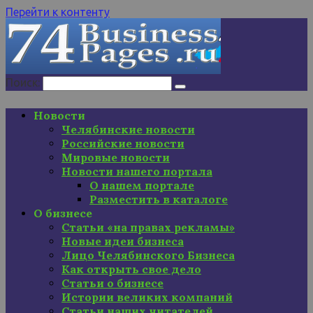
Перейти к контенту
Поиск:
Новости
Челябинские новости
Российские новости
Мировые новости
Новости нашего портала
О нашем портале
Разместить в каталоге
О бизнесе
Статьи «на правах рекламы»
Новые идеи бизнеса
Лицо Челябинского Бизнеса
Как открыть свое дело
Статьи о бизнесе
Истории великих компаний
Статьи наших читателей