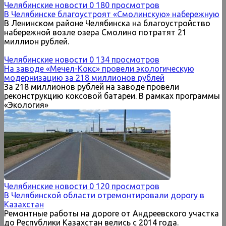
Челябинские новости
0
180 просмотров
В Челябинске благоустроят «Смолинскую» набережную
В Ленинском районе Челябинска на благоустройство
набережной возле озера Смолино потратят 21
миллион рублей.
Челябинские новости
0
134 просмотров
На заводе «Мечел-Кокс» провели экологическую
модернизацию за 218 миллионов рублей
За 218 миллионов рублей на заводе провели
реконструкцию коксовой батареи. В рамках программы
«Экология»
Челябинские новости
0
120 просмотров
В Челябинской области отремонтировали дорогу в
Казахстан
Ремонтные работы на дороге от Андреевского участка
до Республики Казахстан велись с 2014 года.