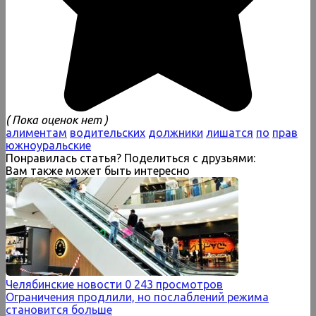
( Пока оценок нет )
алиментам
водительских
должники
лишатся
по
прав
южноуральские
Понравилась статья? Поделиться с друзьями:
Вам также может быть интересно
Челябинские новости
0
243 просмотров
Ограничения продлили, но послаблений режима
становится больше