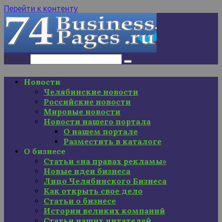
Перейти к контенту
Поиск:
Новости
Челябинские новости
Российские новости
Мировые новости
Новости нашего портала
О нашем портале
Разместить в каталоге
О бизнесе
Статьи «на правах рекламы»
Новые идеи бизнеса
Лицо Челябинского Бизнеса
Как открыть свое дело
Статьи о бизнесе
Истории великих компаний
Статьи наших читателей