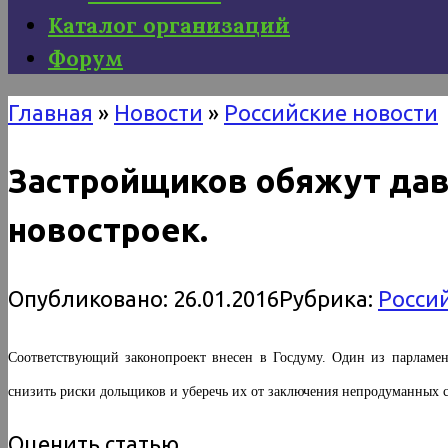
Каталог организаций
Форум
Главная
»
Новости
»
Российские новости
Застройщиков обяжут дав
новостроек.
Опубликовано:
26.01.2016
Рубрика:
Росси
Соответствующий законопроект внесен в Госдуму. Один из парламент
снизить риски дольщиков и уберечь их от заключения непродуманных с
Оценить статью