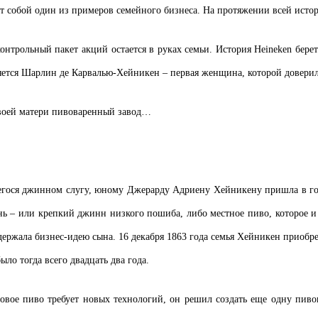
яет собой один из примеров семейного бизнеса. На протяжении всей ист
онтрольный пакет акций остается в руках семьи. История Heineken берет 
яется Шарлин де Карвалью-Хейникен – первая женщина, которой доверил
своей матери пивоваренный завод…
авшегося джинном слугу, юному Джерарду Адриену Хейникену пришла в го
янь – или крепкий джинн низкого пошиба, либо местное пиво, которое 
ддержала бизнес-идею сына. 16 декабря 1863 года семья Хейникен приоб
ло тогда всего двадцать два года.
 новое пиво требует новых технологий, он решил создать еще одну пив