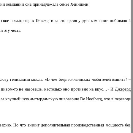
ории компании она принадлежала семье Хейникен.
свое начало еще в 19 веке, и за это время у руля компании побывало 4
и эту честь.
лову гениальная мысль. «В чем беда голландских любителей выпить? –
и пивом-то не назовешь, настолько оно противно на вкус…» И Джерард
рела крупнейшую амстердамскую пивоварню De Hooiberg, что в переводе
оварню. Но что значит дополнительная производственная мощность без