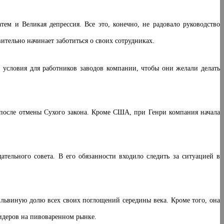
ем и Великая депрессия. Все это, конечно, не радовало руководство
тельно начинает заботиться о своих сотрудниках.
е условия для работников заводов компании, чтобы они желали делать
е после отмены Сухого закона. Кроме США, при Генри компания начала
ельного совета. В его обязанности входило следить за ситуацией в
львиную долю всех своих поглощений середины века. Кроме того, она
идеров на пивоваренном рынке.