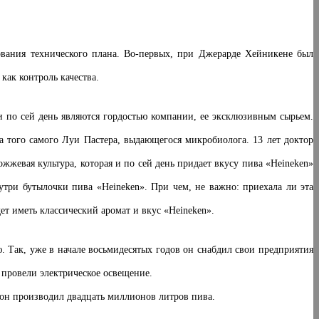
вания технического плана. Во-первых, при Джерарде Хейникене был
как контроль качества.
 и по сей день являются гордостью компании, ее эксклюзивным сырьем.
а того самого Луи Пастера, выдающегося микробиолога. 13 лет доктор
жевая культура, которая и по сей день придает вкусу пива «Heineken»
утри бутылочки пива «Heineken». При чем, не важно: приехала ли эта
ет иметь классический аромат и вкус «Heineken».
 Так, уже в начале восьмидесятых годов он снабдил свои предприятия
 провели электрическое освещение.
 он производил двадцать миллионов литров пива.