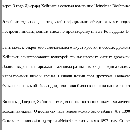
через 3 года Джерард Хейникен основал компанию Heinekens Bierbrouwer
Это было сделано для того, чтобы официально объединить все под
построен инновационный завод по производству пива в Роттердаме. Вп
Быть может, секрет его замечательного вкуса кроется в особых дрожж
Хейнекен заинтересовался культурой так называемых чистых дрожжей 
Эллион выращивал дрожжи, смешивал разные их виды – одним словом, и
неповторимый вкус и аромат. Назвали новый сорт дрожжей “Heineken 
бутылочка из самой Голландии, или пиво было сварено на одном из раз
Впрочем, Джерард Хейникен следил не только за новинками химическо
холодильниками. О поставках льда теперь можно было забыть. А в 1890
Основатель пивной индустрии «Heineken» скончался в 1893 году. Он 