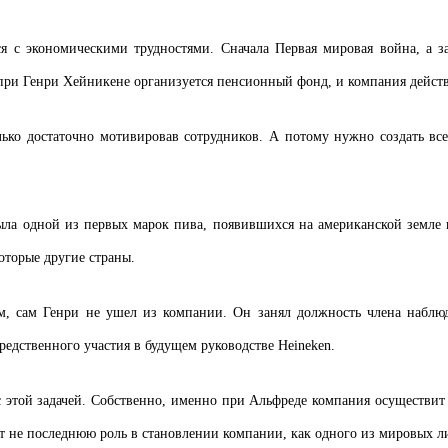
я с экономическими трудностями. Сначала Первая мировая война, а зат
при Генри Хейникене организуется пенсионный фонд, и компания действи
лько достаточно мотивировав сотрудников. А потому нужно создать вс
 была одной из первых марок пива, появившихся на американской земл
оторые другие страны.
, сам Генри не ушел из компании. Он занял должность члена наблюдат
редственного участия в будущем руководстве Heineken.
 этой задачей. Собственно, именно при Альфреде компания осуществит 
т не последнюю роль в становлении компании, как одного из мировых л