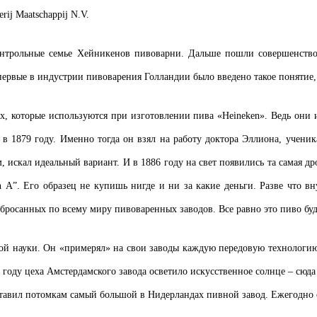
ij Maatschappij N.V.
контрольные семье Хейникенов пивоварни. Дальше пошли совершенство
ервые в индустрии пивоварения Голландии было введено такое понятие, 
ах, которые используются при изготовлении пива «Heineken». Ведь они
в 1879 году. Именно тогда он взял на работу доктора Эллиона, ученик
скал идеальный вариант. И в 1886 году на свет появились та самая дрож
А”. Его образец не купишь нигде и ни за какие деньги. Разве что вн
бросанных по всему миру пивоваренных заводов. Все равно это пиво буд
й науки. Он «примерял» на свои заводы каждую передовую технологию.
 году цеха Амстердамского завода осветило искусственное солнце – сюда
оставил потомкам самый большой в Нидерландах пивной завод. Ежегодно