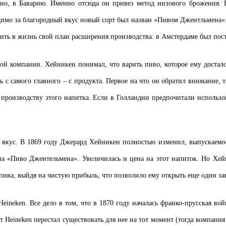
но, в Баварию. Именно отсюда он привез метод низового брожения. В
имо за благородный вкус новый сорт был назван «Пивом Джентльмена». 
ть в жизнь свой план расширения производства: в Амстердаме был пост
й компании. Хейникен понимал, что варить пиво, которое ему досталос
ть с самого главного – с продукта. Первое на что он обратил внимание,
 производству этого напитка. Если в Голландии предпочитали использо
а вкус. В 1869 году Джерард Хейникен полностью изменил, выпускаемое
на «Пиво Джентельмена». Увеличилась и цена на этот напиток. Но Хей
пива, выйдя на чистую прибыль, что позволило ему открыть еще один за
eineken. Все дело в том, что в 1870 году началась франко-прусская вой
 Heineken перестал существовать для нее на тот момент (тогда компания