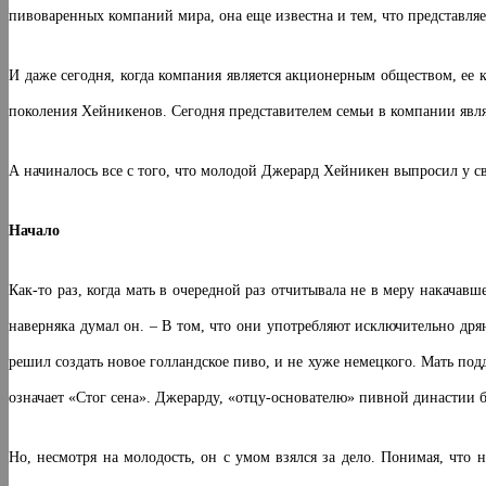
пивоваренных компаний мира, она еще известна и тем, что представл
И даже сегодня, когда компания является акционерным обществом, ее к
поколения Хейникенов. Сегодня представителем семьи в компании явл
А начиналось все с того, что молодой Джерард Хейникен выпросил у 
Начало
Как-то раз, когда мать в очередной раз отчитывала не в меру накач
наверняка думал он. – В том, что они употребляют исключительно др
решил создать новое голландское пиво, и не хуже немецкого. Мать по
означает «Стог сена». Джерарду, «отцу-основателю» пивной династии бы
Но, несмотря на молодость, он с умом взялся за дело. Понимая, что