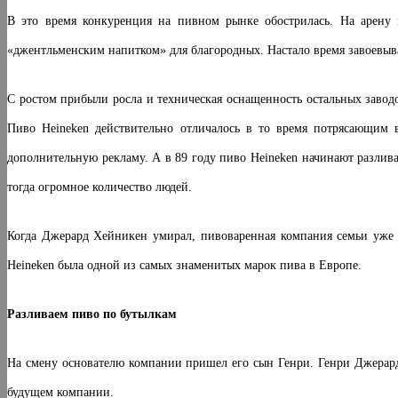
В это время конкуренция на пивном рынке обострилась. На арену 
«джентльменским напитком» для благородных. Настало время завоевыва
С ростом прибыли росла и техническая оснащенность остальных заводо
Пиво Heineken действительно отличалось в то время потрясающим 
дополнительную рекламу. А в 89 году пиво Heineken начинают разли
тогда огромное количество людей.
Когда Джерард Хейникен умирал, пивоваренная компания семьи уже 
Heineken была одной из самых знаменитых марок пива в Европе.
Разливаем пиво по бутылкам
На смену основателю компании пришел его сын Генри. Генри Джерар
будущем компании.