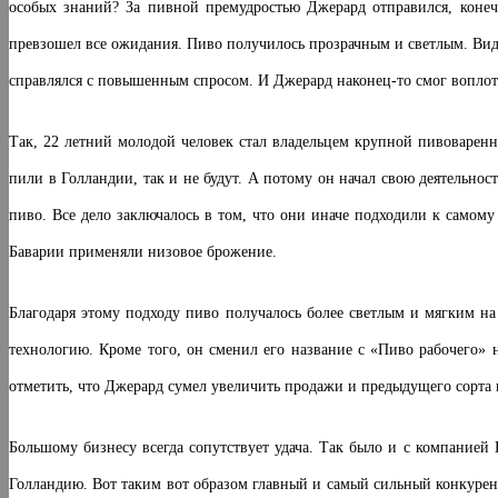
особых знаний? За пивной премудростью Джерард отправился, конеч
превзошел все ожидания. Пиво получилось прозрачным и светлым. Вид
справлялся с повышенным спросом. И Джерард наконец-то смог воплоти
Так, 22 летний молодой человек стал владельцем крупной пивоваренно
пили в Голландии, так и не будут. А потому он начал свою деятельнос
пиво. Все дело заключалось в том, что они иначе подходили к самому
Баварии применяли низовое брожение.
Благодаря этому подходу пиво получалось более светлым и мягким н
технологию. Кроме того, он сменил его название с «Пиво рабочего» 
отметить, что Джерард сумел увеличить продажи и предыдущего сорта 
Большому бизнесу всегда сопутствует удача. Так было и с компанией H
Голландию. Вот таким вот образом главный и самый сильный конкурент