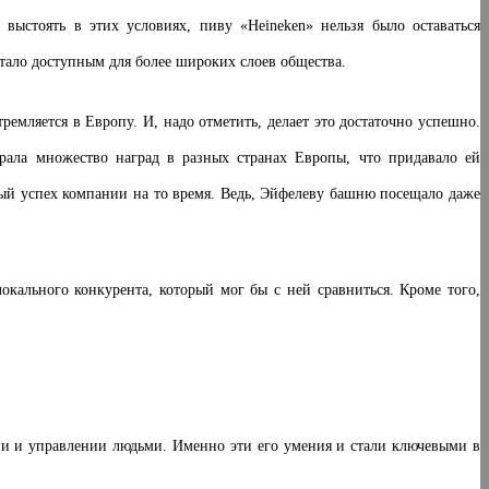
ыстоять в этих условиях, пиву «Heineken» нельзя было оставаться
тало доступным для более широких слоев общества.
емляется в Европу. И, надо отметить, делает это достаточно успешно.
рала множество наград в разных странах Европы, что придавало ей
ый успех компании на то время. Ведь, Эйфелеву башню посещало даже
ального конкурента, который мог бы с ней сравниться. Кроме того,
и и управлении людьми. Именно эти его умения и стали ключевыми в