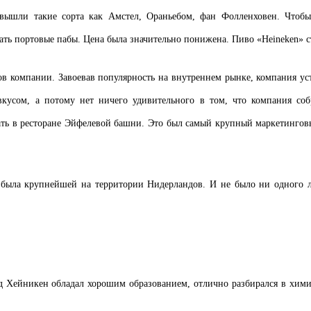
вышли такие сорта как Амстел, Ораньебом, фан Фолленховен. Чтобы в
ть портовые пабы. Цена была значительно понижена. Пиво «Heineken» с
в компании. Завоевав популярность на внутреннем рынке, компания устр
вкусом, а потому нет ничего удивительного в том, что компания соб
вать в ресторане Эйфелевой башни. Это был самый крупный маркетингов
была крупнейшей на территории Нидерландов. И не было ни одного лок
д Хейникен обладал хорошим образованием, отлично разбирался в хими