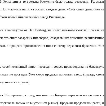
 Голландии в те времена брожение было только верховым. Результат
Популярность напитка росла с каждым днем. «Стог сена» давно уже не
роен новый пивоваренный завод Buitensingel.
ь в наследство от De Hooiberg, не имеет никакого смысла. Его как не
 так это опыт баварских пивоваров, создававших поистине великолепное
вать в процессе приготовления пива систему верхового брожения, то в
 своей компанией пиво, переведя процесс производства на баварскую
никен не прогадал. Уже скоро продажи поползли вверх (правда, стоит
вод немногим ранее).
на. Это привело к тому, что пиво из Баварии перестало поставляться в
 торговала только на внутреннем рынке). Продажи продолжали расти, и