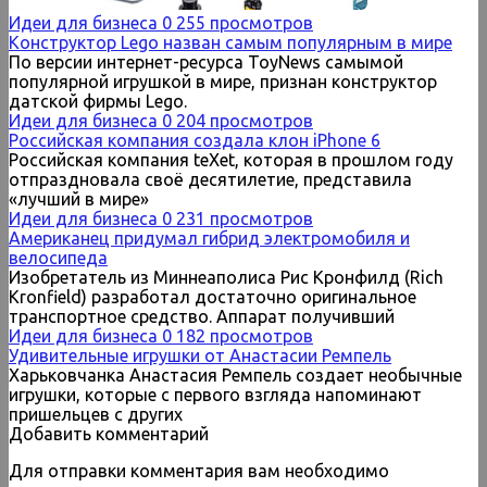
Идеи для бизнеса
0
255 просмотров
Конструктор Lego назван самым популярным в мире
По версии интернет-ресурса ToyNews самымой
популярной игрушкой в мире, признан конструктор
датской фирмы Lego.
Идеи для бизнеса
0
204 просмотров
Российская компания создала клон iPhone 6
Российская компания teXet, которая в прошлом году
отпраздновала своё десятилетие, представила
«лучший в мире»
Идеи для бизнеса
0
231 просмотров
Американец придумал гибрид электромобиля и
велосипеда
Изобретатель из Миннеаполиса Рис Кронфилд (Rich
Kronfield) разработал достаточно оригинальное
транспортное средство. Аппарат получивший
Идеи для бизнеса
0
182 просмотров
Удивительные игрушки от Анастасии Ремпель
Харьковчанка Анастасия Ремпель создает необычные
игрушки, которые с первого взгляда напоминают
пришельцев с других
Добавить комментарий
Для отправки комментария вам необходимо