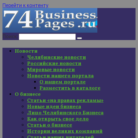
Перейти к контенту
Поиск:
Новости
Челябинские новости
Российские новости
Мировые новости
Новости нашего портала
О нашем портале
Разместить в каталоге
О бизнесе
Статьи «на правах рекламы»
Новые идеи бизнеса
Лицо Челябинского Бизнеса
Как открыть свое дело
Статьи о бизнесе
Истории великих компаний
Статьи наших читателей