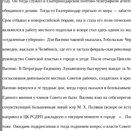
году. Он тогда служил в Екатеринодарском почтово-телеграфном агентс
обещанного делами. Тогда-то Екатеринодар отрезало от мира — забасто
Срок отбывал в новороссийской тюрьме, она и стала его поли-тически
включился в работу местного подполья и вскоре стал здесь одним из в
«отдаленные губернии». Для Васенко таковой оказалась Тобольская. Ч
немоден, выслали в Челябинск, где его и застала февраль-ская революци
руководство Советской властью в городе и уезде. После отъезда Цвилл
Васенко. В Петрограде Евдокиму Лукьяновичу был вручен мандат за № 
согласования деятельности местных Советов рабочих, солдатских и кр
Васенко вернулся в те трудные дни, когда город оказался в белоказачь
Единого мнения у членов Совета не было. Васенко взял на себя перего
сочувствующий большевикам левый эсер М. X. Поляков (вскоре он вступ
направил в ЦК РСДРП докладную о текущем моменте в городе:
«…Посл
тоже. Ожидаем подкрепления и тогда поднимем вопрос о власти Сове