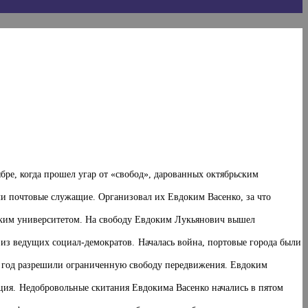
бре, когда прошел угар от «свобод», дарованных октябрьским
ли почтовые служащие. Организовал их Евдоким Васенко, за что
ческим университетом. На свободу Евдоким Лукьянович вышел
м из ведущих социал-демократов.
Началась война, портовые города были
ез год разрешили ограниченную свободу передвижения. Евдоким
ция.
Недобровольные скитания Евдокима Васенко начались в пятом