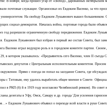
тве. В ноябре, когда прошел угар от «свобод», дарованных октябрьским 
вали почтовые служащие. Организовал их Евдоким Васенко, за что просид
м университетом. На свободу Евдоким Лукьянович вышел большевиком. Он
едущих социал-демократов.
Началась война, портовые города были объяв
ерез год разрешили ограниченную свободу передвижения. Евдоким Лукьян
я.
Евдоким Лукьянович был избран в первый же состав Совета, был заме
инга Васенко играл ведущую роль и в городском комитете партии.
Своим д
29, в котором указывалось:
«Предъявитель сего Васенко, член II съезда 
естьянских депутатов с Центральным исполнительным комитетом. Просим в
ем окружении. Прямо с поезда он попал на заседание Совета, где обсужда
воры с Титовым, ему удалось выработать общее мнение в Совете.
Официаль
ил в РКП (б) й в 1919 году возглавлял Челябинский ревком). Но совет н
аны делегаты в Уфу, Омск, Самару и др. города 'Для усиления гарнизон
тов…»
Евдоким Лукьянович объявил о переходе всей власти в руки Совет