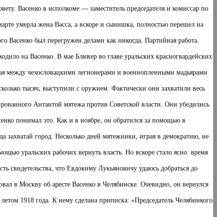
овету. Васенко в исполкоме — заместитель председателя и комиссар по
марте умерла жена Васса, а вскоре и сынишка, полностью перешел на
го Васенко был перегружен делами как никогда. Партийная работа.
ходило на Васенко. В мае Блюхер во главе уральских красногвардейских
мая между чехословацкими легионерами и военнопленными мадьярами
сколько тысяч, выступили с оружием. Фактически они захватили весь
нированного Антантой мятежа против Советской власти. Они убедились
сенко понимал это. Как и в ноябре, он обратился за помощью в
да захватай город. Несколько дней мятежники, играя в демократию, не
мощью уральских рабочих вернуть власть. Но вскоре стало ясно: время
сть свидетельства, что Евдокиму Лукьяновичу удаюсь добраться до
вал в Москву об аресте Васенко в Челябинске. Очевидно, он вернулся
летом 1918 года. К нему сделана приписка: «Председатель Челябинкого