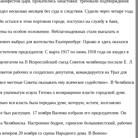
манифестом царя, прокатились забастовки: требовали подтверждения
ел несколько месяцев без суда и следствия. Судили через четыре года.
 остался в этом портовом городе, поступил на службу в банк,
лены па особом положении. Неблагонадежных стали высылать и
ович выбрал для жительства Екатеринбург. Однако и здесь оказался
стителем председателя. С марта 1917 по июнь 1918 года он входил в
елегатом на II Всероссийский съезд Советов челябинцы послали Е. Л.
Советов рабочих и солдатских депутатов, командируется на Урал для
се местные Советы оказывать ему всяческое содействие».
В Челябинск
лся ультиматум есаула Титова о возвращении власти городской думе.
но вся класть была передана думе, которую, кстати, возглавлял
е был распущен. 17 ноября Васенко избрали его председателем. Он
а Челябинска. Настроение бодрое, гарнизон большевистский, рабочие
а вечером 20 ноября со сцены Народного дома. В Военно-