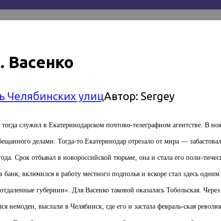
. Васенко
ь Челябинских улиц
Автор:
Sergey
тогда служил в Екатеринодарском почтово-телеграфном агентстве. В ноя
бещанного делами. Тогда-то Екатеринодар отрезало от мира — забастова
е года. Срок отбывал в новороссийской тюрьме, она и стала его поли-ти
в банк, включился в работу местного подполья и вскоре стал здесь одни
отдаленные губернии». Для Васенко таковой оказалась Тобольская. Чер
ся немоден, выслали в Челябинск, где его и застала февраль-ская револю