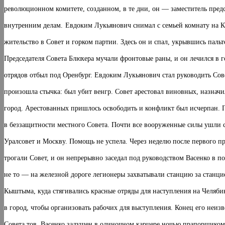
революционном комитете, созданном, в те дни, он — заместитель предс
внутренним делам.
Евдоким Лукьянович снимал с семьей комнату на Ка
жительство в Совет и горком партии. Здесь он и спал, укрывшись паль
Председателя Совета Блюхера мучали фронтовые раны, и он лечился в го
отрядов отбыл под Оренбург. Евдоким Лукьянович стал руководить Сов
произошла стычка: был убит венгр. Совет арестовал виновных, назнач
город. Арестованных пришлось освободить и конфликт был исчерпан. П
в беззащитности местного Совета. Почти все вооруженные силы ушли 
Уралсовет и Москву. Помощь не успела. Через неделю после первого пр
трогали Совет, и он непрерывно заседал под руководством Васенко в по
не то — на железной дороге легионеры захватывали станцию за станци
Кыштыма, куда стягивались красные отряды для наступления на Челяби
в город, чтобы организовать рабочих для выступления. Конец его неи
Совета тов. Васенко задушен в одиночном карцере ночью прапорщиком