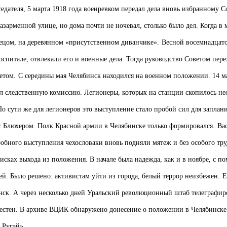
едателя, 5 марта 1918 года военревком передал дела вновь избранному С
зарменной улице, но дома почти не ночевал, столько было дел. Когда в 
тецом, на деревянном «присутственном диванчике».
Весной восемнадцато
спитале, отвлекали его и военные дела. Тогда руководство Советом пере
етом.
С середины мая Челябинск находился на военном положении. 14 
ил следственную комиссию. Легионеры, которых на станции скопилось не
о сути же для легионеров это выступление стало пробой сил для запла
с Блюхером. Полк Красной армии в Челябинске только формировался.
Ва
обного выступления чехословаки вновь подняли мятеж и без особого тру
исках выхода из положения. В начале была надежда, как и в ноябре, с по
ей. Было решено: активистам уйти из города, белый террор неизбежен.
Е
нск. А через несколько дней Уральский революционный штаб телеграфиро
звестен. В архиве ВЦИК обнаружено донесение о положении в Челябинске 
 Ругай».