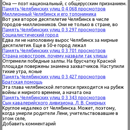
Она — поэт национальный, с общерусским признанием.
Память Челябинских улиц
0
4 068 просмотров
Миллионный Челябинск и его топонимика
Вот уже второе десятилетие Челябинск в числе
городов-миллионников. Они не только в стране, во
Память Челябинских улиц
0
3 297 просмотров
Социалистический город
Едва ли не наполовину вырос Челябинск за мирные
десятилетия. Еще в 50-е город лежал
Память Челябинских улиц
0
3 701 просмотров
Страна новостроек, почему назвали так улицы
Отгремели победные залпы. На брусчатку Красной
площади повержены знамена захватчиков. Наступили
тихие утра, ясные
Память Челябинских улиц
0
3 427 просмотров
Братская помощь
Эта глава челябинской летописи приходится на рубеж
войны и мирного времени, а начата она
Память Челябинских улиц
0
3 343 просмотров
Сын кавалерийского дивизиона. Л. В. Смирных
Круглое недалеко от Челябинска. Может, поэтому,
когда умерли родители Лени, учительствовавшие в
этом селе,
Добавить комментарий