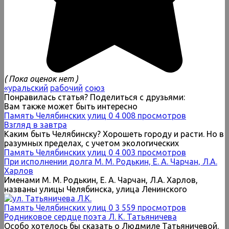
( Пока оценок нет )
«уральский
рабочий
союз
Понравилась статья? Поделиться с друзьями:
Вам также может быть интересно
Память Челябинских улиц
0
4 008 просмотров
Взгляд в завтра
Каким быть Челябинску? Хорошеть городу и расти. Но в
разумных пределах, с учетом экологических
Память Челябинских улиц
0
4 003 просмотров
При исполнении долга М. М. Родькин, Е. А. Чарчан, Л.А.
Харлов
Именами М. М. Родькин, Е. А. Чарчан, Л.А. Харлов,
названы улицы Челябинска, улица Ленинского
Память Челябинских улиц
0
3 559 просмотров
Родниковое сердце поэта Л. К. Татьяничева
Особо хотелось бы сказать о Людмиле Татьяничевой.