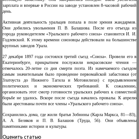
зарплата и впервые в России на заводе установлен 8-часовой рабочий
день.
Активная деятельность уральцев попала в поле зре­ния жандармов.
Они добились увольнения П. В. Балашо­ва. После его отъезда из
города руководителем «Ураль­ского рабочего союза» становится И. И.
Годлевский. К этому времени союзовцы действовали на большинстве
крупных заводов Урала.
27 декабря 1897 года состоялся третий съезд «Союза». Провели его в
Екатеринбурге, прикрытием послужили некрасовские чтения —
отмечалось 20-летие со дня смер­ти поэта. Из намечаемого съездом
самым значительным было проведение первомайской забастовки (от
Златоуста до Нижнего Тагила и Мотовилихи) с предъявлением
политических и экономических требований. К сожалению,
организовать этот смотр готовности уральских рабочих к совместной
борьбе не удалось. Вскоре после съезда начались провалы. К апрелю
были арестованы почти все члены «Уральского рабочего союза».
Сохранились дома, где жили братья Зобнины (Карла Маркса, 81—83),
А. А. Беляков и П. В. Балашов (Труда, 56). Они объявлены
памятниками истории и культуры.
Оценить статью