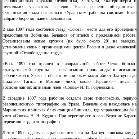
революционных кружков Челябинска, Златоуста, Екатеринбурга и
нескольких уральских заво­дов. Было решено объединиться.
Организация стала на­зываться «Уральским рабочим союзом». Было
избрано бюро во главе с Балашовым.
В мае 1897 года состоялся съезд «Союза», место для его проведения
предоставили Зобнины. Балашов отчитал­ся о проделанной работе.
Организованы новые кружки (их было около 20) на заводах,
установлена связь с организациями центра России и даже женевской
группой «Освобождение труда».
«Весь 1897 год прошел в лихорадочной работе Челя- бинско-
Златоустовской группы, в организации пропаган­ды и агитации
рабочих всего Урала, в областном широком масштабе от Златоуста до
Нижнего Тагила и Мотови- лихи, около Перьми»,— писал в
воспоминаниях активный член «Союза» И. И. Годлевский.
В середине 1897 года рабочие создали свою типогра­фию, первую
революционную типографию на Урале. Вначале она находилась на
Мариинских приисках близ станции Бишкиль, где управляющим был
член «Союза» Н. Н. Кудрин. При переезде его в село Верхние Караси
перевезли сюда и типографию.
Летом 1897 года «уральцы» организовали на Златоус- товском заводе
всеобщую забастовку. Она завершилась победой. Была увеличена