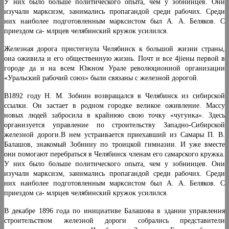
У них было больше политического опы­та, чем у зобнинцев. Они
изучали марксизм, занимались пропагандой среди рабочих. Среди
них наиболее подго­товленным марксистом был А. А. Беляков. С
приездом са- млрцев челябинский кружок усилился.
Железная дорога пристегнула Челябинск к большой жизни страны,
она оживила и его общественную жизнь. Почт и все 4jiены первой в
городе да и на всем Южном Урале революционной организации
«Уральский рабочий союз» были связаны с железной дорогой.
В1892 году Н. М. Зобнин возвращался в Челябинск из сибирской
ссылки. Он застает в родном городке вели­кое оживление. Массу
новых людей забросила в крайнюю свою точку «чугунка». Здесь
организуется управление по строительству Западно-Сибирской
железной дороги.В нем устраивается приехавший из Самары П. В.
Балашов, знакомый Зобнину по троицкой гимназии. И уже вместе
они помогают перебраться в Челябинск членам его са­марского кружка.
У них было больше политического опы­та, чем у зобнинцев. Они
изучали марксизм, занимались пропагандой среди рабочих. Среди
них наиболее подго­товленным марксистом был А. А. Беляков. С
приездом са- млрцев челябинский кружок усилился.
В декабре 1896 года по инициативе Балашова в зда­нии управления
строительством железной дороги собра­лись представители