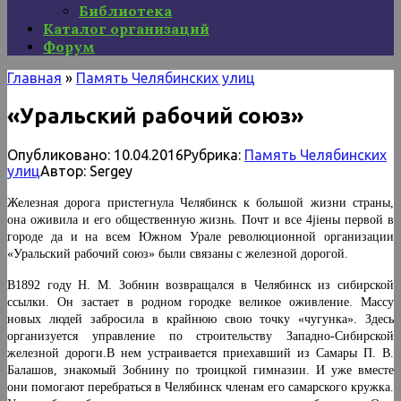
Библиотека
Каталог организаций
Форум
Главная
»
Память Челябинских улиц
«Уральский рабочий союз»
Опубликовано:
10.04.2016
Рубрика:
Память Челябинских
улиц
Автор:
Sergey
Железная дорога пристегнула Челябинск к большой жизни страны,
она оживила и его общественную жизнь. Почт и все 4jiены первой в
городе да и на всем Южном Урале революционной организации
«Уральский рабочий союз» были связаны с железной дорогой.
В1892 году Н. М. Зобнин возвращался в Челябинск из сибирской
ссылки. Он застает в родном городке вели­кое оживление. Массу
новых людей забросила в крайнюю свою точку «чугунка». Здесь
организуется управление по строительству Западно-Сибирской
железной дороги.В нем устраивается приехавший из Самары П. В.
Балашов, знакомый Зобнину по троицкой гимназии. И уже вместе
они помогают перебраться в Челябинск членам его са­марского кружка.