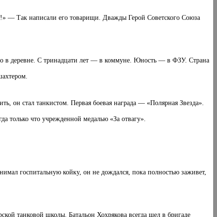
ва!» — Так написали его товарищи. Дважды Герой Советского Союза
о в деревне. С тринадцати лет — в коммуне. Юность — в ФЗУ. Стра­на
шахтером.
ить, он стал танкистом. Первая боевая награда — «Полярная Звезда».
гда только что учрежденной медалью «За отвагу».
нимал госпитальную койку, он не дождался, пока полностью заживет,
ской танковой шко­лы. Батальон Хохрякова всегда шел в бригаде