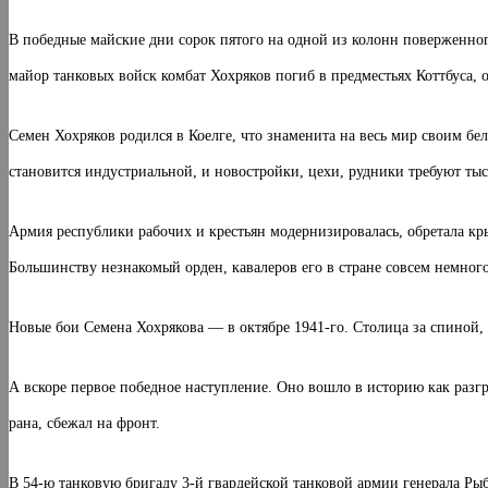
В победные майские дни сорок пятого на одной из колонн поверженног
майор танковых войск комбат Хохряков погиб в предместьях Коттбуса, о
Семен Хохряков родился в Коелге, что знаменита на весь мир своим бе
становится индустриальной, и новостройки, цехи, рудники требуют ты
Армия республики рабочих и крестьян модернизиро­валась, обретала кры
Большинству незнакомый орден, кавалеров его в стране совсем немного
Новые бои Семена Хохрякова — в октябре 1941-го. Столица за спиной, 
А вскоре первое победное наступление. Оно вошло в историю как разг
рана, сбежал на фронт.
В 54-ю танковую бригаду 3-й гвардейской танковой армии генерала Рыб