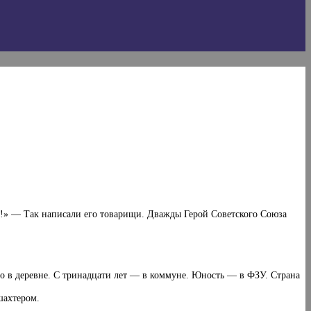
ва!» — Так написали его товарищи. Дважды Герой Советского Союза
о в деревне. С тринадцати лет — в коммуне. Юность — в ФЗУ. Стра­на
шахтером.