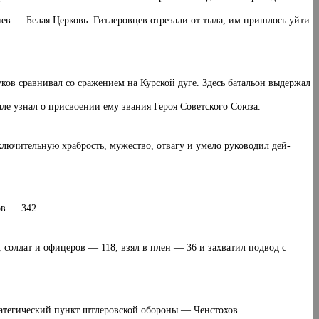
в — Белая Церковь. Гитлеровцев отрезали от тыла, им пришлось уйти
ов сравнивал со сражением на Курской дуге. Здесь батальон выдержал
ле узнал о присвое­нии ему звания Героя Советского Союза.
сключительную храбрость, мужество, отвагу и умело руководил дей­
ров — 342…
олдат и офице­ров — 118, взял в плен — 36 и захватил подвод с
тратегический пункт штлеровской обороны — Ченстохов.