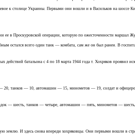
ое к столице Украины. Первыми они вошли и в Васильков на шоссе Кие
ни ее в Проскуровской операции, которую по ожесточенности маршал Жук
ным остался всего один танк — ком­бата, сам же он был ранен. В госпита
вых действий батальона с 4 по 18 марта 1944 года т. Хохряков проявил и
— 20, танков — 10, автомашин — 15, минометов — 19, солдат и офице
ок — шесть, танков — четыре, автомашин — пять, минометов — шесть, с
скую землю. И здесь снова впереди хохряковцы. Они первыми вошли в с