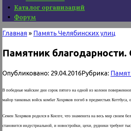
Каталог организаций
Форум
Главная
»
Память Челябинских улиц
Памятник благодарности. С
Опубликовано:
29.04.2016
Рубрика:
Памят
В победные майские дни сорок пятого на одной из колонн поверженног
майор танковых войск комбат Хохряков погиб в предместьях Коттбуса, о
Семен Хохряков родился в Коелге, что знаменита на весь мир своим бе
становится индустриальной, и новостройки, цехи, рудники требуют ты