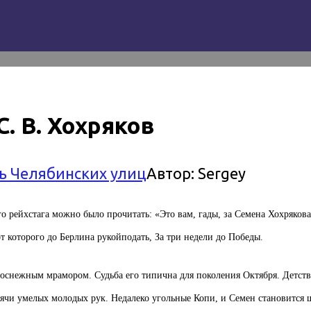
. В. Хохряков
ь Челябинских улиц
Автор:
Sergey
о рейхстага можно было прочитать: «Это вам, гады, за Семена Хохряко
т которого до Берлина рукойподать, За три недели до Победы.
лоснежным мрамором. Судьба его типична для поколения Октября. Детств
сячи умелых молодых рук. Недалеко угольные Копи, и Семен становится 