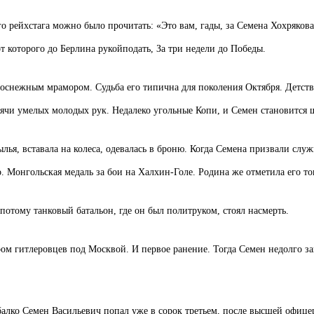
о рейхстага можно было прочитать: «Это вам, гады, за Семена Хохряко
т которого до Берлина рукойподать, За три недели до Победы.
лоснежным мрамором. Судьба его типична для поколения Октября. Детств
сячи умелых молодых рук. Недалеко угольные Копи, и Семен становится 
лья, вставала на колеса, одевалась в броню. Когда Семена призвали служ
. Монгольская медаль за бои на Халхин-Голе. Родина же отметила его то
потому танковый батальон, где он был политруком, стоял насмерть.
ром гитлеровцев под Москвой. И первое ранение. Тогда Семен недолго за
алко Семен Васильевич попал уже в сорок третьем, после высшей офицер