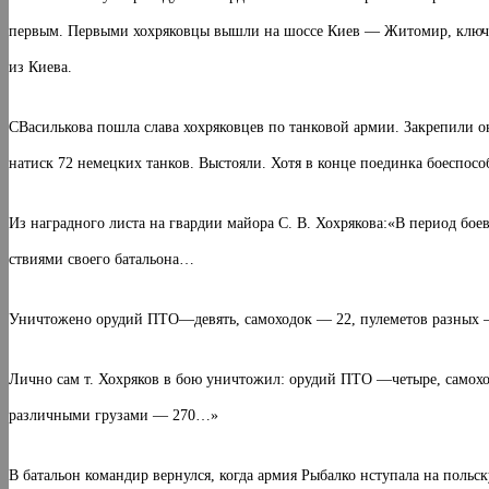
первым. Первыми хохряковцы вышли на шоссе Киев — Житомир, ключев
из Киева.
СВасилькова пошла слава хохряковцев по танковой армии. Закрепили о
натиск 72 немецких танков. Выстояли. Хотя в конце поединка боеспособ
Из наградного листа на гвардии майора С. В. Хохря­кова:«В период бое
ствиями своего батальона…
Уничтожено орудий ПТО—девять, самоходок — 22, пулеметов разных 
Лично сам т. Хохряков в бою уничтожил: орудий ПТО —четыре, самоход
различ­ными грузами — 270…»
В батальон командир вернулся, когда армия Рыбалко нступала на поль