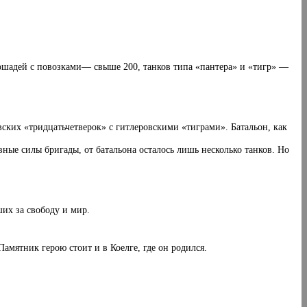
ошадей с повозками— свыше 200, танков типа «пантера» и «тигр» —
ских «тридцать­четверок» с гитлеровскими «тиграми». Батальон, как
ные силы бригады, от батальона осталось лишь несколько танков. Но
ших за свободу и мир.
амятник герою стоит и в Коелге, где он родился.