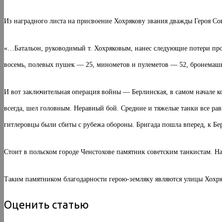
Из наградного листа на присвоение Хохрякову звания дважды Героя Со
«…Батальон, руководимый т. Хохряковым, нанес следующие потери пр
восемь, полевых пушек — 25, минометов и пулеметов — 52, бронемаш
И вот заключительная операция войны — Берлинская, в самом начале ко
всегда, шел головным. Неравный бой. Средние и тяжелые танки все рав
гитлеров­цы были сбиты с рубежа обороны. Бригада пошла вперед, к Бе
Стоит в польском городе Ченстохове памятник совет­ским танкистам. Н
Таким памятником благодарности герою-земляку являются улицы Хохряко
Оценить статью