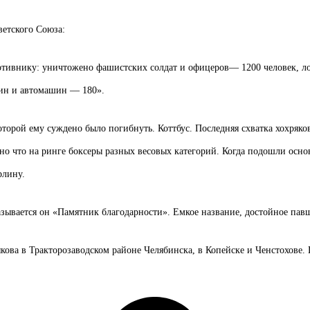
ветского Союза:
отивнику: уничтожено фашистских солдат и офицеров— 1200 человек, л
ин и автомашин — 180».
торой ему суждено было погибнуть. Коттбус. Последняя схватка хохряков
но что на ринге боксеры разных весовых категорий. Когда подошли основ
рлину.
азывается он «Памятник благодар­ности». Емкое название, достойное пав
ва в Тракторозаводском районе Челябинска, в Копейске и Ченстохове. П