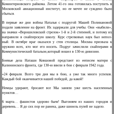
Коминтерновского райкома. Летом 41-го она готовилась поступить в
Московский авиацион­ный институт, но ее мечте не суждено было
сбыться.
В первые же дни войны Наталья с подругой Машей Поливановой
подали заявление на фронт. Их задержали для учебы. Они «выбили»,
на значки «Ворошиловский стрелок» 1-й и 2-й степеней, и потому их
направили в снайперскую школу. Курс стрелковых наук был непол­
ный. В октябре враг оказался у стен столицы. Москва призвала к
оружию всех, кто мог его носить. Подруг зачислили снайперами в
Коммунистический батальон,который вошел в 130-ю дивизию.
Боевые дела Наташи Ковшовой предстают из ееписем матери с
Калининского фронта, где 130-ю ввели в бои с февраля 1942 года.
«24 февраля. Всего три дня мы в бою, а уже так много успехов.
Каждый бой оканчивается нашей победой, да какой!
Немцы удирают, бросают все Мы заняли уже шесть населенных
пунктов…
6 марта… фашистов здорово бьем! Выгоняем из наших городов и
деревень… Я до сих пор не ранена, даже шинель пулей не задело.