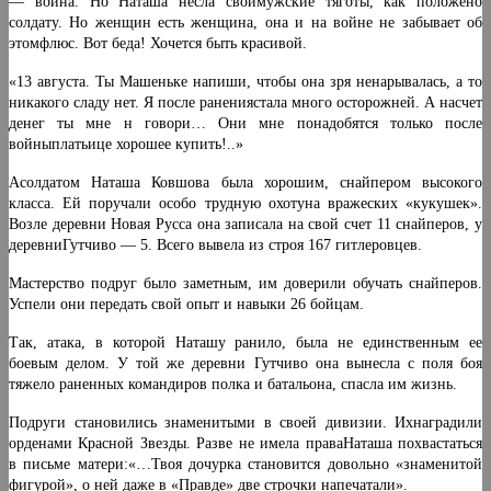
— война. Но Наташа несла своимужские тяготы, как положено
солдату. Но женщин есть женщина, она и на войне не забывает об
этомфлюс. Вот беда! Хочется быть красивой.
«13 августа. Ты Машеньке напиши, чтобы она зря ненарывалась, а то
никакого сладу нет. Я после ранениястала много осторожней. А насчет
денег ты мне н говори… Они мне понадобятся только после
войныплатьице хорошее купить!..»
Асолдатом Наташа Ковшова была хорошим, снайпером высокого
класса. Ей поручали особо трудную охотуна вражеских «кукушек».
Возле деревни Новая Русса она записала на свой счет 11 снайперов, у
деревниГутчиво — 5. Всего вывела из строя 167 гитле­ровцев.
Мастерство подруг было заметным, им доверили обучать снайперов.
Успели они передать свой опыт и навыки 26 бойцам.
Так, атака, в которой Наташу ранило, была не единственным ее
боевым делом. У той же деревни Гутчиво она вынесла с поля боя
тяжело раненных командиров полка и батальона, спасла им жизнь.
Подруги становились знаменитыми в своей дивизии. Ихнаградили
орденами Красной Звезды. Разве не имела праваНаташа похвастаться
в письме матери:«…Твоя дочурка становится довольно «знаменитой
фигурой», о ней даже в «Правде» две строчки напечатали».