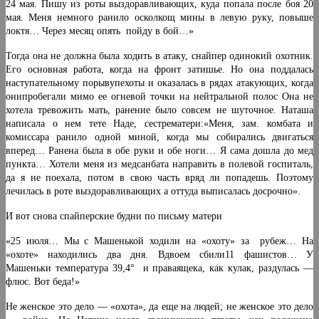
24 мая. Пишу из роты выздоравливающих, куда попала после боя 20
мая. Меня немного ранило осколкощ мины в левую руку, повыше
локтя… Через месяц опять пойду в бой…»
Тогда она не должна была ходить в атаку, снайпер одинокий охотник.
Его основная работа, когда на фронт затишье. Но она поддалась
наступательному порывупехоты и оказалась в рядах атакующих, когда
онипробегали мимо ее огневой точки на нейтральной полос Она не
хотела тревожить мать, ранение было совсем не шуточное. Наташа
написала о нем тете Наде, сестрематери:«Меня, зам. комбата и
комиссара ранило одной миной, когда мы собирались двигаться
вперед… Ранена была в обе руки и обе ноги… Я сама дошла до мед
пункта… Хотели меня из медсанбата направить в полевой госпиталь,
да я не поехала, потом в свою часть вряд ли попадешь. Поэтому
лечилась в роте выздоравливающих а оттуда выписалась досрочно».
И вот снова спайперские будни по письму матери
«25 июля… Мы с Машенькой ходили на «охоту» за рубеж… На
«охоте» находились два дня. Вдвоем сбили11 фашистов… У
Машеньки температура 39,4° и праваящека, как кулак, раздулась —
флюс. Вот беда!»
Не женское это дело — «охота», да еще на людей; не женское это дело