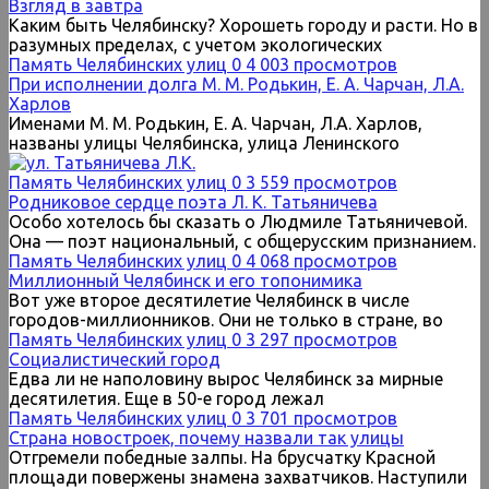
Взгляд в завтра
Каким быть Челябинску? Хорошеть городу и расти. Но в
разумных пределах, с учетом экологических
Память Челябинских улиц
0
4 003 просмотров
При исполнении долга М. М. Родькин, Е. А. Чарчан, Л.А.
Харлов
Именами М. М. Родькин, Е. А. Чарчан, Л.А. Харлов,
названы улицы Челябинска, улица Ленинского
Память Челябинских улиц
0
3 559 просмотров
Родниковое сердце поэта Л. К. Татьяничева
Особо хотелось бы сказать о Людмиле Татьяничевой.
Она — поэт национальный, с общерусским признанием.
Память Челябинских улиц
0
4 068 просмотров
Миллионный Челябинск и его топонимика
Вот уже второе десятилетие Челябинск в числе
городов-миллионников. Они не только в стране, во
Память Челябинских улиц
0
3 297 просмотров
Социалистический город
Едва ли не наполовину вырос Челябинск за мирные
десятилетия. Еще в 50-е город лежал
Память Челябинских улиц
0
3 701 просмотров
Страна новостроек, почему назвали так улицы
Отгремели победные залпы. На брусчатку Красной
площади повержены знамена захватчиков. Наступили