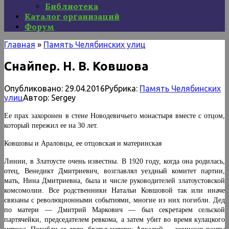
Библиотека
Каталог организаций
Форум
Главная
»
Память Челябинских улиц
Снайпер. Н. В. Ковшова
Опубликовано:
29.04.2016
Рубрика:
Память Челябинских
улиц
Автор:
Sergey
Ее прах захоронен в стене Новодевичьего монастыря вместе с отцом,
который пережил ее на 30 лет.
Ковшовы и Араловцы, ее отцовская и материнская
Линии, в Златоусте очень известны. В 1920 году, когда она родилась,
отец, Венедикт Дмитриевич, возглавлял уездный комитет партии,
мать, Нина Дмитриевна, была и числе руководителей златоустовской
комсомолии. Все родственники Натальи Ковшовой так или иначе
связаны с революционными событиями, многие из них погибли. Дед
по матери — Дмитрий Маркович — был секретарем сельской
партячейки, председателем ревкома, а затем убит во время кулацкого