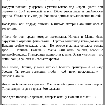
Подруги погибли у деревни Суттоки-Бяково под Сырой Руссой при
отражении 26-й вражеской атаки. Вбою участвовала и снайперская
группа. Убили ее командира, Ковшова приняла командование на себя.
Последний бой подруг, описали в письме матери Наташиих боевые
товарищи:
«Часть бойцов, среди которых находились Наташа и Маша, была
окружена и отрезана фашистами… Горстка войновпод командованием
Наташи стойко отражала атаки. Но вскоре в живых осталось только
трое — Новиков, Наташа и Маша. Они были ранены, особенно
тяжелоНовиков… Гитлеровцы подползли к ним. Враги уже знали, что
наши бойцы ранены и истекают кровью…
Мне плохо, Наташа, у меня нет сил бросить гранату—«И не надо
бросать. Ты только встряхни, чтобы и себя итех, проклятых…» —
сказала Наташа.
Девушки больше не стреляли. Фашисты обступили ихсо всех сторон.
Тогда раздались два взрыва. Это сделали
свое дело последние гранаты, которые были у Наташи и Маши…»