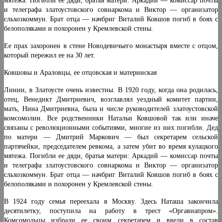
мятежа. Погибли ее дяди, братья матери: Аркадий — комиссар почты
и телеграфа златоустовского совнаркома и Виктор — организатор
сльхозкоммун. Брат отца — начбриг Виталий Ковшов погиб в боях с
белополяками и похоронен у Кремлевской стены.
Ее прах захоронен в стене Новодевичьего монастыря вместе с отцом,
который пережил ее на 30 лет.
Ковшовы и Араловцы, ее отцовская и материнская
Линии, в Златоусте очень известны. В 1920 году, когда она родилась,
отец, Венедикт Дмитриевич, возглавлял уездный комитет партии,
мать, Нина Дмитриевна, была и числе руководителей златоустовской
комсомолии. Все родственники Натальи Ковшовой так или иначе
связаны с революционными событиями, многие из них погибли. Дед
по матери — Дмитрий Маркович — был секретарем сельской
партячейки, председателем ревкома, а затем убит во время кулацкого
мятежа. Погибли ее дяди, братья матери: Аркадий — комиссар почты
и телеграфа златоустовского совнаркома и Виктор — организатор
сльхозкоммун. Брат отца — начбриг Виталий Ковшов погиб в боях с
белополяками и похоронен у Кремлевской стены.
В 1924 году семья переехала в Москву. Здесь Наташа зaкончила
десятилетку, поступила на работу в трест «Оргавиапром».
Комсомольцы избрали ее своим секрета­рем и ввели в состав