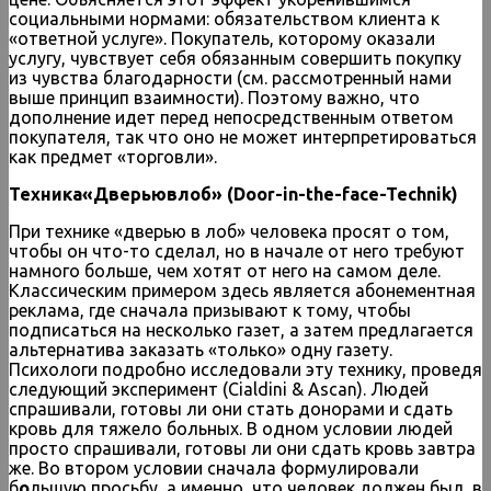
социальными нормами: обязательством клиента к
«ответной услуге». Покупатель, которому оказали
услугу, чувствует себя обязанным совершить покупку
из чувства благодарности (см. рассмотренный нами
выше принцип взаимности). Поэтому важно, что
дополнение идет перед непосредственным ответом
покупателя, так что оно не может интерпретироваться
как предмет «торговли».
Техника
«Дверью
в
лоб
» (Door-in-the-face-Technik)
При технике «дверью в лоб» человека просят о том,
чтобы он что-то сделал, но в начале от него требуют
намного больше, чем хотят от него на самом деле.
Классическим примером здесь является абонементная
реклама, где сначала призывают к тому, чтобы
подписаться на несколько газет, а затем предлагается
альтернатива заказать «только» одну газету.
Психологи подробно исследовали эту технику, проведя
следующий эксперимент (Cialdini & Ascan). Людей
спрашивали, готовы ли они стать донорами и сдать
кровь для тяжело больных. В одном условии людей
просто спрашивали, готовы ли они сдать кровь завтра
же. Во втором условии сначала формулировали
б
о
льшую просьбу, а именно, что человек должен был в