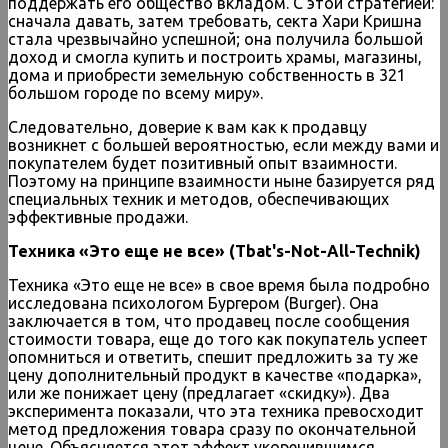
поддержать его общество вкладом. С этой стратегией:
сначала давать, затем требовать, секта Хари Кришна
стала чрезвычайно успешной; она получила большой
доход и смогла купить и построить храмы, магазины,
дома и приобрести земельную собственность в 321
большом городе по всему миру».
Следовательно, доверие к вам как к продавцу
возникнет с большей вероятностью, если между вами и
покупателем будет позитивный опыт взаимности.
Поэтому на принципе взаимности ныне базируется ряд
специальных техник и методов, обеспечивающих
эффективные продажи.
Техника «Это еще не все» (Tbat's-Not-All-Technik)
Техника «Это еще не все» в свое время была подробно
исследована психологом Бургером (Burger). Она
заключается в том, что продавец после сообщения
стоимости товара, еще до того как покупатель успеет
опомниться и ответить, спешит предложить за ту же
цену дополнительный продукт в качестве «подарка»,
или же понижает цену (предлагает «скидку»). Два
эксперимента показали, что эта техника превосходит
метод предложения товара сразу по окончательной
цене. Объясняется этот эффект укоренившимся