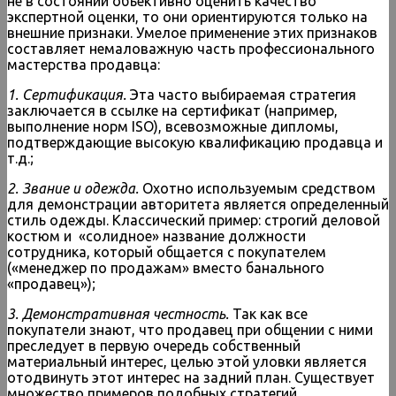
не в состоянии объективно оценить качество
экспертной оценки, то они ориентируются только на
внешние признаки. Умелое применение этих признаков
составляет немаловажную часть профессионального
мастерства продавца:
1. Сертификация.
Эта часто выбираемая стратегия
заключается в ссылке на сертификат (например,
выполнение норм ISO), всевозможные дипломы,
подтверждающие высокую квалификацию продавца и
т.д.;
2. Звание и одежда.
Охотно используемым средством
для демонстрации авторитета является определенный
стиль одежды. Классический пример: строгий деловой
костюм и «солидное» название должности
сотрудника, который общается с покупателем
(«менеджер по продажам» вместо банального
«продавец»);
3. Демонстративная честность.
Так как все
покупатели знают, что продавец при общении с ними
преследует в первую очередь собственный
материальный интерес, целью этой уловки является
отодвинуть этот интерес на задний план. Существует
множество примеров подобных стратегий