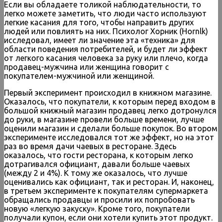
Если вы обладаете толикой наблюдательности, то
легко можете заметить, что люди часто используют
легкие касания для того, чтобы направить других
людей или повлиять на них. Психолог Хорник (Hornlk)
исследовал, имеет ли значение эта «техника» для
области поведения потребителей, и будет ли эффект
от легкого касания человека за руку или плечо, когда
продавец-мужчина или женщина говорит с
покупателем-мужчиной или женщиной.
Первый эксперимент происходил в книжном магазине.
Оказалось, что покупатели, к которым перед входом в
большой книжный магазин продавец легко дотронулся
до руки, в магазине провели больше времени, лучше
оценили магазин и сделали больше покупок. Во втором
эксперименте исследовался тот же эффект, но на этот
раз во время дачи чаевых в ресторане. Здесь
оказалось, что гости ресторана, к которым легко
дотрагивался официант, давали больше чаевых
(между 2 и 4%). К тому же оказалось, что лучше
оценивались как официант, так и ресторан. И, наконец,
в третьем эксперименте к покупателям супермаркета
обращались продавцы и просили их попробовать
новую «легкую закуску». Кроме того, покупатели
получали купон, если они хотели купить этот продукт.