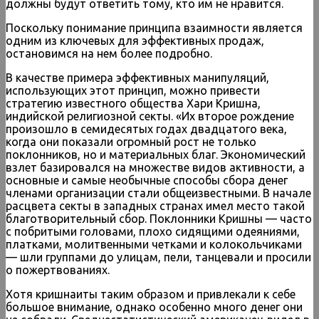
должны будут ответить тому, кто им не нравится.
Поскольку понимание принципа взаимности является
одним из ключевых для эффективных продаж,
остановимся на нем более подробно.
В качестве примера эффективных манипуляций,
использующих этот принцип, можно привести
стратегию известного общества Хари Кришна,
индийской религиозной секты. «Их второе рождение
произошло в семидесятых годах двадцатого века,
когда они показали огромный рост не только
поклонников, но и материальных благ. Экономический
взлет базировался на множестве видов активности, а
основные и самые необычные способы сбора денег
членами организации стали общеизвестными. В начале
расцвета секты в западных странах имел место такой
благотворительный сбор. Поклонники Кришны — часто
с побритыми головами, плохо сидящими одеяниями,
платками, молитвенными четками и колокольчиками
— шли группами до улицам, пели, танцевали и просили
о пожертвованиях.
Хотя кришнаиты таким образом и привлекали к себе
большое внимание, однако особенно много денег они