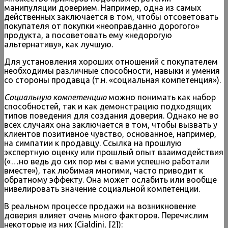
манипуляции доверием. Например, одна из самых
действенных заключается в том, чтобы отсоветовать
покупателя от покупки «неоправданно дорогого»
продукта, а посоветовать ему «недорогую
альтернативу», как лучшую.
Для установления хороших отношений с покупателем
необходимы различные способности, навыки и умения
со стороны продавца (т.н. «социальная компетенция»).
Социальную компетенцию
можно понимать как набор
способностей, так и как демонстрацию подходящих
типов поведения для создания доверия. Однако не во
всех случаях она заключается в том, чтобы вызвать у
клиентов позитивное чувство, основанное, например,
на симпатии к продавцу. Ссылка на прошлую
экспертную оценку или прошлый опыт взаимодействия
(«…но ведь до сих пор мы с вами успешно работали
вместе»), так любимая многими, часто приводит к
обратному эффекту. Она может ослабить или вообще
нивелировать значение социальной компетенции.
В реальном процессе продажи на возникновение
доверия влияет очень много факторов. Перечислим
некоторые из них (Cialdini, [2]):