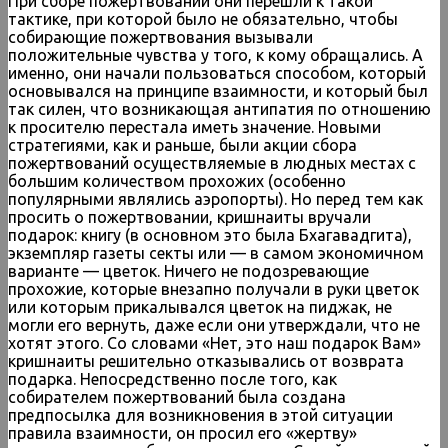
При сборе пожертвований они перешли к такой
тактике, при которой было не обязательно, чтобы
собирающие пожертвования вызывали
положительные чувства у того, к кому обращались. А
именно, они начали пользоваться способом, который
основывался на принципе взаимности, и который был
так силен, что возникающая антипатия по отношению
к просителю перестала иметь значение. Новыми
стратегиями, как и раньше, были акции сбора
пожертвований осуществляемые в людных местах с
большим количеством прохожих (особенно
популярными являлись аэропорты). Но перед тем как
просить о пожертвовании, кришнаиты вручали
подарок: книгу (в основном это была Бхагавадгита),
экземпляр газеты секты или — в самом экономичном
варианте — цветок. Ничего не подозревающие
прохожие, которые внезапно получали в руки цветок
или которым прикалывался цветок на пиджак, не
могли его вернуть, даже если они утверждали, что не
хотят этого. Со словами «Нет, это наш подарок Вам»
кришнаиты решительно отказывались от возврата
подарка. Непосредственно после того, как
собирателем пожертвований была создана
предпосылка для возникновения в этой ситуации
правила взаимности, он просил его «жертву»