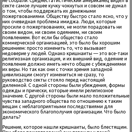
не собрали. Среднестатистический американец видел в
секте самое лучшее кучку чокнутых и совсем не думал
о том, чтобы поддержать их денежными
пожертвованиями. Обществу быстро стало ясно, что у
них очевидная проблема имиджа. Люди, которые
просили о пожертвованиях, не могли порадовать ни
своим видом, ни своим одеянием, ни своим
появлением. Вот если бы общество стало
коммерческой организацией, это было бы хорошим
решением: просто изменить то, что вызывает
недоверие у людей. Однако кришнаиты — это все-таки
религиозная организация, и их внешний вид, одеяние и
появление должно иметь нечто общее с убеждениями
их веры. Но так как они с точки зрения западной
цивилизации смогут измениться не сразу, то
руководство секты стояло перед настоящей
дилеммой. С одной стороны были убеждения, формы
одежды и прически, которые имели религиозное
значение. С другой стороны были мало положительные
чувства западного общества по отношению к таким
вещам с неблагоприятными последствиями для
экономического благополучия организации. Что было
делать?
Решение, которое нашли кришнаиты, было блестящим.