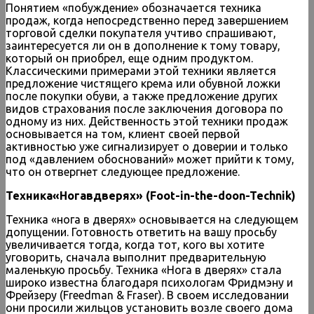
Понятием «побуждение» обозначается техника
продаж, когда непосредственно перед завершением
торговой сделки покупателя учтиво спрашивают,
заинтересуется ли он в дополнение к тому товару,
который он приобрел, еще одним продуктом.
Классическими примерами этой техники является
предложение чистящего крема или обувной ложки
после покупки обуви, а также предложение других
видов страхования после заключения договора по
одному из них. Действенность этой техники продаж
основывается на том, клиент своей первой
активностью уже сигнализирует о доверии и только
под «давлением обоснований» может прийти к тому,
что он отвергнет следующее предложение.
Техника
«Нога
в
дверях
» (Foot-in-the-doon-Technik)
Техника «нога в дверях» основывается на следующем
допущении. Готовность ответить на вашу просьбу
увеличивается тогда, когда тот, кого вы хотите
уговорить, сначала выполнит предварительную
маленькую просьбу. Техника «Нога в дверях» стала
широко известна благодаря психологам Фридмэну и
Фрейзеру (Freedman & Fraser). В своем исследовании
они просили жильцов установить возле своего дома