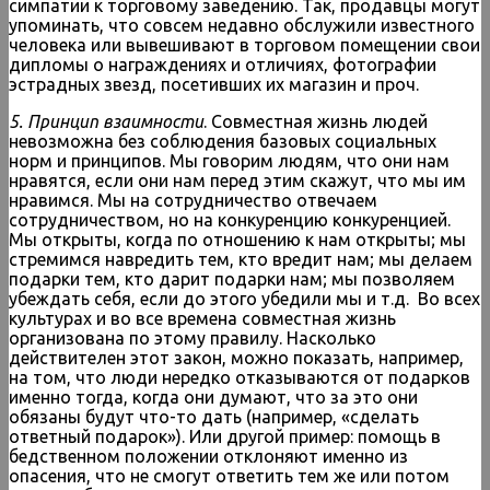
симпатии к торговому заведению. Так, продавцы могут
упоминать, что совсем недавно обслужили известного
человека или вывешивают в торговом помещении свои
дипломы о награждениях и отличиях, фотографии
эстрадных звезд, посетивших их магазин и проч.
5. Принцип взаимности
. Совместная жизнь людей
невозможна без соблюдения базовых социальных
норм и принципов. Мы говорим людям, что они нам
нравятся, если они нам перед этим скажут, что мы им
нравимся. Мы на сотрудничество отвечаем
сотрудничеством, но на конкуренцию конкуренцией.
Мы открыты, когда по отношению к нам открыты; мы
стремимся навредить тем, кто вредит нам; мы делаем
подарки тем, кто дарит подарки нам; мы позволяем
убеждать себя, если до этого убедили мы и т.д. Во всех
культурах и во все времена совместная жизнь
организована по этому правилу. Насколько
действителен этот закон, можно показать, например,
на том, что люди нередко отказываются от подарков
именно тогда, когда они думают, что за это они
обязаны будут что-то дать (например, «сделать
ответный подарок»). Или другой пример: помощь в
бедственном положении отклоняют именно из
опасения, что не смогут ответить тем же или потом