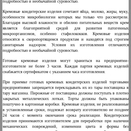
подробностью и необы­чайной суровостью.
Кремовые кондитерские изделия сочетают яйца, молоко, жиры, муку,
особенности микробиологии ко­торых мы только что рассмотрели.
Благодаря высокой влажности и обилию питательных веществ крем
явля­ется благоприятной средой для развития патогенных
микроорганизмов, особенно стафилококков. Кремовые изделия
относятся к скоропортящимся продуктам и находятся под строгим
санитарным надзором. Условия их изготовления отличаются
подробностью и необы­чайной суровостью.
Готовые кремовые изделия могут храниться на предприятии-
изготовителе не более 3 часов. Каждая партия кремовых изделий
снабжается сертификатом с указа­нием часа изготовления.
При приемке готовых кремовых кондитерских изде­лий торговыми
предприятиями запрещается перекла­дывать их из тары поставщика в
тару магазина. Пиро­жные от поставщика должны поступать в плотно
зак­рытых металлических лотках. Торты должны быть упакованы
поштучно в картонные коробки. Кремовые изделия, не реализованные
в установленные сроки, подлежат возврату изготовителю не позднее
24 часов с момента окончания срока реализации. Кондитерские
изделия принимаются изготовителем для переработки при наличии
механических повреждений, изменении цвета и формы без