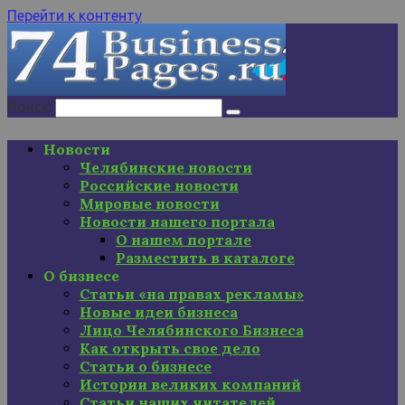
Перейти к контенту
Поиск:
Новости
Челябинские новости
Российские новости
Мировые новости
Новости нашего портала
О нашем портале
Разместить в каталоге
О бизнесе
Статьи «на правах рекламы»
Новые идеи бизнеса
Лицо Челябинского Бизнеса
Как открыть свое дело
Статьи о бизнесе
Истории великих компаний
Статьи наших читателей