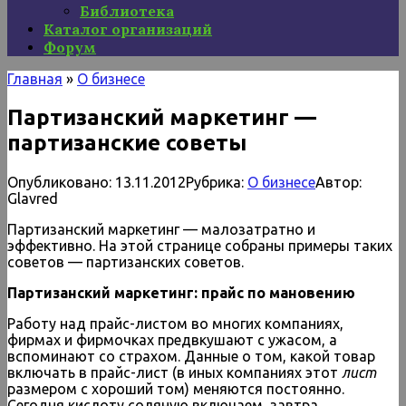
Библиотека
Каталог организаций
Форум
Главная
»
О бизнесе
Партизанский маркетинг —
партизанские советы
Опубликовано:
13.11.2012
Рубрика:
О бизнесе
Автор:
Glavred
Партизанский маркетинг — малозатратно и
эффективно. На этой странице собраны примеры таких
советов — партизанских советов.
Партизанский маркетинг: прайс по мановению
Работу над прайс-листом во многих компаниях,
фирмах и фирмочках предвкушают с ужасом, а
вспоминают со страхом. Данные о том, какой товар
включать в прайс-лист (в иных компаниях этот
лист
размером с хороший том) меняются постоянно.
Сегодня кислоту соляную включаем, завтра