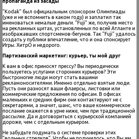
пропаганда из засады
"Kodak" был официальным спонсором Олимпиады
(уже и не вспомнить в каком году) и заплатил так
именоваться немалые деньги. "Fuji" же, получив место
на рекламных щитах, установленных по всей Атланте и
изображавших спортсменов-бегунов. Так "Fuji" удалось
создать у публики впечатление, что и она спонсирует
Игры. ХитрО и недорого.
Партизанский маркетинг: курьер, ты мой друг
К вам в офис приносят прессу? Вы периодически
пользуетесь услугами сторонних курьеров? Эти
быстроногие люди могут стать вашими
рекламоносителями. Именно отдельно взятые люди.
Пусть они разносят ваши флаерсы, листовки или
коммерческие предложения по офисам. В офисах
маленьких и средних фирм они контактируют не с
секретарями, а значит, шанс, что ваше коммерческое
послание окажется в урне ниже, чем при традиционной
рассылке. Да и договориться с курьерской компанией
дороже, чем с отдельным курьером.
Не забудьте подумать о системе проверки этих
"вольных стрелков". Чтобы не получилось, что Вы им