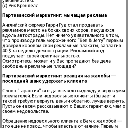
уверенностью.
(с) Рик Крэнделл
Партизанский маркетинг: мычащая реклама
Английский фермер Гарри Гуд стал продавать
рекламное место на боках своих коров, пасущихся
вдоль автострады. Нет ничего удивительного в том,
что производитель мороженного "Ben & Jerry" первым
доверил коровам свои рекламные плакаты, заплатив
40 $ за неделю демонстрации. Рекламный ход
подкупает своей оригинальностью.
Осмотритесь, может и у Вас пропадают без дела
свободные рекламные площади?
Партизанский маркетинг: реакция на жалобы —
последний шанс удержать клиента
Слово "гарантия" всегда вселяло надежду и веру в умы
покупателей. Если недовольные клиенты (бывает и
такое) требуют вернуть деньги обратно, лучше вернуть.
Пусть они всем рассказывают о Ваших гарантиях, чем о
своем недовольстве.
Обращение недовольного клиента к Вам с жалобой —
это еще не повод, чтобы впасть в отчаяние. Первым