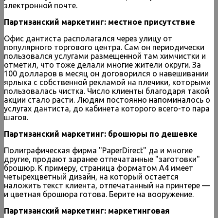
электронной почте.
Партизанский маркетинг: местное присутствие
Офис дантиста располагался через улицу от
популярного торгового центра. Сам он периодически
пользовался услугами размещенной там химчистки и
отметил, что тоже делали многие жители округи. За
100 долларов в месяц он договорился о навешивании
ярлыка с собственной рекламой на плечики, которыми
пользовалась чистка. Число клиенты благодаря такой
акции стало расти. Людям постоянно напоминалось о
услугах дантиста, до кабинета которого всего-то пара
шагов.
Партизанский маркетинг: брошюры по дешевке
Полиграфическая фирма "PaperDirect" да и многие
другие, продают заранее отпечатанные "заготовки"
брошюр. К примеру, страница форматом А4 имеет
четырехцветный дизайн, на который остается
наложить текст клиента, отпечатанный на принтере —
и цветная брошюра готова. Берите на вооружение.
Партизанский маркетинг: маркетинговая