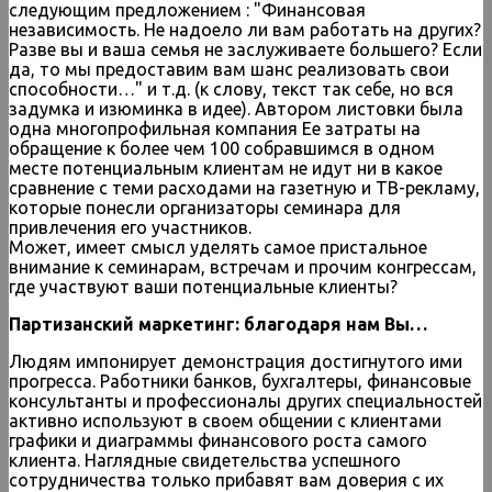
следующим предложением : "Финансовая
независимость. Не надоело ли вам работать на других?
Разве вы и ваша семья не заслуживаете большего? Если
да, то мы предоставим вам шанс реализовать свои
способности…" и т.д. (к слову, текст так себе, но вся
задумка и изюминка в идее). Автором листовки была
одна многопрофильная компания Ее затраты на
обращение к более чем 100 собравшимся в одном
месте потенциальным клиентам не идут ни в какое
сравнение с теми расходами на газетную и ТВ-рекламу,
которые понесли организаторы семинара для
привлечения его участников.
Может, имеет смысл уделять самое пристальное
внимание к семинарам, встречам и прочим конгрессам,
где участвуют ваши потенциальные клиенты?
Партизанский маркетинг: благодаря нам Вы…
Людям импонирует демонстрация достигнутого ими
прогресса. Работники банков, бухгалтеры, финансовые
консультанты и профессионалы других специальностей
активно используют в своем общении с клиентами
графики и диаграммы финансового роста самого
клиента. Наглядные свидетельства успешного
сотрудничества только прибавят вам доверия с их