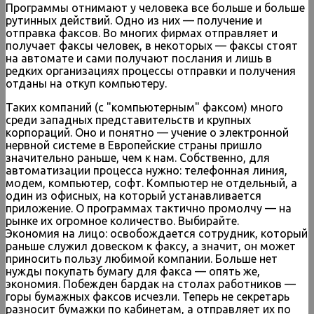
Программы отнимают у человека все больше и больше
рутинных действий. Одно из них — получение и
отправка факсов. Во многих фирмах отправляет и
получает факсы человек, в некоторых — факсы стоят
на автомате и сами получают послания и лишь в
редких организациях процессы отправки и получения
отданы на откуп компьютеру.
Таких компаний (с "компьютерным" факсом) много
среди западных представительств и крупных
корпораций. Оно и понятно — учение о электронной
нервной системе в Европейские страны пришло
значительно раньше, чем к нам. Собственно, для
автоматизации процесса нужно: телефонная линия,
модем, компьютер, софт. Компьютер не отдельный, а
один из офисных, на который устанавливается
приложение. О программах тактично промолчу — на
рынке их огромное количество. Выбирайте.
Экономия на лицо: освобождается сотрудник, который
раньше служил довеском к факсу, а значит, он может
приносить пользу любимой компании. Больше нет
нужды покупать бумагу для факса — опять же,
экономия. Побежден бардак на столах работников —
горы бумажных факсов исчезли. Теперь не секретарь
разносит бумажки по кабинетам, а отправляет их по