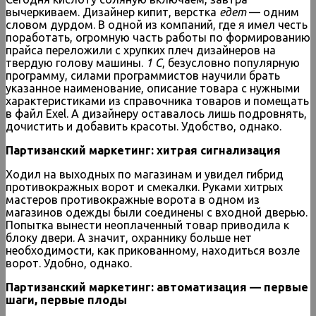
вычеркиваем. Дизайнер кипит, верстка
едет
— одним
словом дурдом. В одной из компаний, где я имел честь
поработать, огромную часть работы по формированию
прайса переложили с хрупких плеч дизайнеров на
твердую голову машины.
1 С
, безусловно популярную
программу, силами программистов научили брать
указанное наименование, описание товара с нужными
характеристиками из справочника товаров и помещать
в файл Exel. А дизайнеру оставалось лишь подровнять,
дочистить и добавить красоты. Удобство, однако.
Партизанский маркетинг: хитрая сигнализация
Ходил на выходных по магазинам и увидел гибрид
противокражных ворот и смекалки. Руками хитрых
мастеров противокражные ворота в одном из
магазинов одежды были соединены с входной дверью.
Попытка вынести неоплаченный товар приводила к
блоку двери. А значит, охраннику больше нет
необходимости, как прикованному, находиться возле
ворот. Удобно, однако.
Партизанский маркетинг: автоматизация — первые
шаги, первые плоды