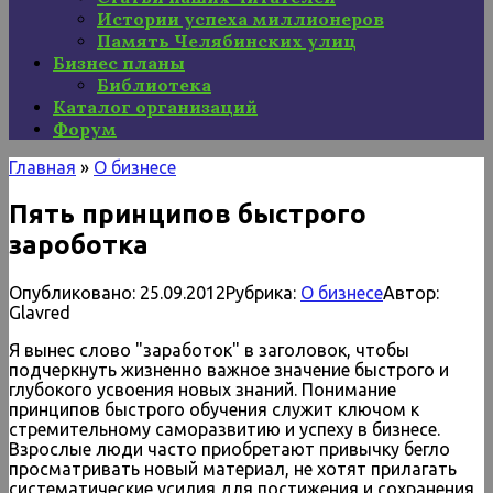
Истории успеха миллионеров
Память Челябинских улиц
Бизнес планы
Библиотека
Каталог организаций
Форум
Главная
»
О бизнесе
Пять принципов быстрого
зароботка
Опубликовано:
25.09.2012
Рубрика:
О бизнесе
Автор:
Glavred
Я вынес слово "заработок" в заголовок, чтобы
подчеркнуть жизненно важное значение быстрого и
глубокого усвоения новых знаний. Понимание
принципов быстрого обучения служит ключом к
стремительному саморазвитию и успеху в бизнесе.
Взрослые люди часто приобретают привычку бегло
просматривать новый материал, не хотят прилагать
систематические усилия для постижения и сохранения