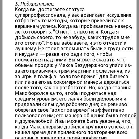
5. Подкрепление.
Когда вы достигаете статуса
суперпрофессионала, у вас возникает искушение
отбросить те методы, которые привели вас к
вершинам успеха. Когда вы пробиваетесь наверх,
легко говорить: "О нет, только не я! Когда я
добьюсь своего, то не забуду, каких трудов мне
это стоило". Но вы забываете, и это отчасти к
лучшему. Не стоит вспоминать былые трудности
и неудачи — разве что ради того, чтобы
посмеяться над ними. Вы можете сказать, что
объемы продаж у Макса Безудержного упали из-
за его привычки к трем мартини после ланча, из-
за игры в гольф в "золотое время" для бизнеса
или из-за его высокомерной манеры держаться
после того, как он разбогател. Но, когда старина
Макс боролся за то, чтобы подняться над
средним уровнем, его ланчи были деловыми и
придавали силы для рабочего дня; он ревниво
оберегал свое "золотое время" и эффективно
пользовался им; его манера общения была теплой
и дружелюбной. И вы можете быть уверены, что,
когда Макс впервые добился крупного успеха, он
нашел время для прилежного повторения всех
основных принципов своей профессии.