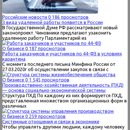
Российские новости
0
186 просмотров
3 вида удаленной работы появится в России
В Государственной Думе РФ рассматривают новый
законопроект. Чиновники предлагают узаконить
удаленную работу Парламентарий из
О бизнесе
0
187 просмотров
Работа заказчиков и участников по 44-ФЗ в условиях
карантина
С момента последнего письма Минфина России от
27.03.2020г об осуществлении закупок в связи с
О бизнесе
0
1 545 просмотров
Производственно-хозяйственная деятельность (ПХД)
— основа социально-экономической системы
Структура ПХД По каждому из них формируется ПХД,
представленная множеством организационных форм в
различных
О бизнесе
0
259 просмотров
Системные отношения и связи в экономике
Чтобы управлять другими людьми, каждому человеку