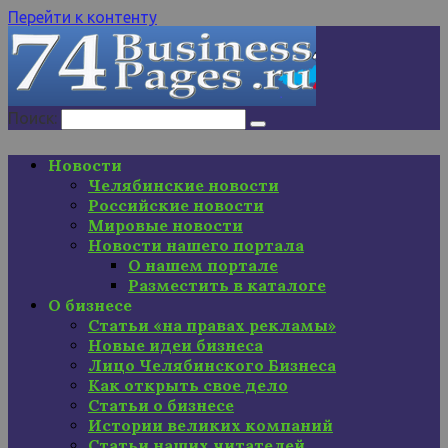
Перейти к контенту
Поиск:
Новости
Челябинские новости
Российские новости
Мировые новости
Новости нашего портала
О нашем портале
Разместить в каталоге
О бизнесе
Статьи «на правах рекламы»
Новые идеи бизнеса
Лицо Челябинского Бизнеса
Как открыть свое дело
Статьи о бизнесе
Истории великих компаний
Статьи наших читателей