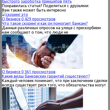
быстрого
зароботка
принципов
пять
Понравилась статья? Поделиться с друзьями:
Вам также может быть интересно
О бизнесе
0
429 просмотров
Что такое скоринг и как он помогает банкам?
Данные различных опросов на улице с прискорбием
нам сообщают о том, что люди не
О бизнесе
0
361 просмотров
Какие виды банковских гарантий существуют?
Каждый человек понимает, что при заключении сделки
всегда существует риск того, что обязательства могут