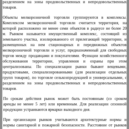
раз­делением на зоны продовольственных и непродоволь­ственных
товаров.
Объекты мелкорозничной торговли группируются в комплексы.
Комплексом мелкорозничной торговли считается территория, на
которой расположено не менее семи объектов в радиусе не более 20
м. Рынком называется имущественный комплекс, состоящий из
земельного участка, изолированного от прилегающей территории, и
размещенных на нем стационарных и передвижных объектов
мелкорозничной торговли и услуг, предназначенный для свободных
торгов между продавцами и покупателями. Функции хозяйственно­го
обслуживания территории, управления и охраны при этом
централизованы. По специализации рынки бывают вещевыми,
продуктовыми, специализирован­ными (для реализации отдельных
групп товаров), по торговле сельхозпродукцией и универсальными, с
раз­делением на зоны продовольственных и непродоволь­ственных
товаров.
По срокам действия рынок может быть постоянным (со сроком
аренды не менее 5 лет) или временным. Для реализации сезонной
продукции устраиваются ярмар­ки выходного дня.
При организации рынков учитываются архитектур­ные нормы и
нормы санитарной и пожарной безопас­ности. Расстояние от рынков