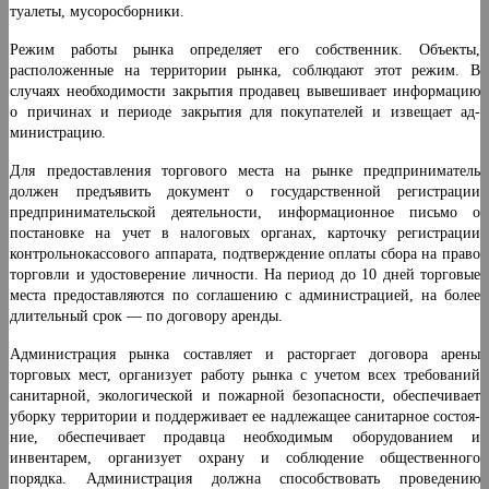
туа­леты, мусоросборники.
Режим работы рынка определяет его собственник. Объекты,
расположенные на территории рынка, со­блюдают этот режим. В
случаях необходимости зак­рытия продавец вывешивает информацию
о причинах и периоде закрытия для покупателей и извещает ад­
министрацию.
Для предоставления торгового места на рынке пред­приниматель
должен предъявить документ о государ­ственной регистрации
предпринимательской деятель­ности, информационное письмо о
постановке на учет в налоговых органах, карточку регистрации
контрольно­кассового аппарата, подтверждение оплаты сбора на право
торговли и удостоверение личности. На период до 10 дней торговые
места предоставляются по согла­шению с администрацией, на более
длительный срок — по договору аренды.
Администрация рынка составляет и расторгает до­говора арены
торговых мест, организует работу рынка с учетом всех требований
санитарной, экологической и пожарной безопасности, обеспечивает
уборку террито­рии и поддерживает ее надлежащее санитарное состоя­
ние, обеспечивает продавца необходимым оборудовани­ем и
инвентарем, организует охрану и соблюдение об­щественного
порядка. Администрация должна способ­ствовать проведению