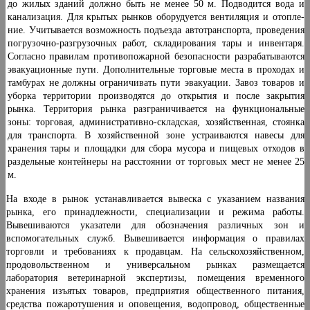
до жилых зданий должно быть не менее 50 м. Подводится вода и
канализация. Для крытых рынков оборудуется вентиляция и отопле­
ние. Учитывается возможность подъезда автотранспор­та, проведения
погрузочно-разгрузочных работ, скла­дирования тары и инвентаря.
Согласно правилам про­тивопожарной безопасности разрабатываются
эвакуа­ционные пути. Дополнительные торговые места в про­ходах и
тамбурах не должны ограничивать пути эваку­ации. Завоз товаров и
уборка территории производятся до открытия и после закрытия
рынка. Территория рын­ка разграничивается на функциональные
зоны: торго­вая, административно-складская, хозяйственная, сто­янка
для транспорта. В хозяйственной зоне устраива­ются навесы для
хранения тары и площадки для сбора мусора и пищевых отходов в
раздельные контейнеры на расстоянии от торговых мест не менее 25
м.
На входе в рынок устанавливается вывеска с указа­нием названия
рынка, его принадлежности, специа­лизации и режима работы.
Вывешиваются указатели для обозначения различных зон и
вспомогательных служб. Вывешивается информация о правилах
торговли и требованиях к продавцам. На сельскохозяйствен­ном,
продовольственном и универсальном рынках раз­мещается
лаборатория ветеринарной экспертизы, по­мещения временного
хранения изъятых товаров, пред­приятия общественного питания,
средства пожаротушения и оповещения, водопровод, общественные