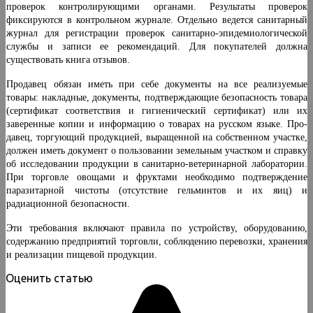
проверок контролирующими орга­нами. Результаты проверок
фиксируются в контрольном журнале. Отдельно ведется санитарный
журнал для регистрации проверок санитарно-эпидемиологической
службы и записи ее рекомендаций. Для покупателей должна
существовать книга отзывов.
Продавец обязан иметь при себе документы на все реализуемые
товары: накладные, документы, подтвер­ждающие безопасность товара
(сертификат соответствия и гигиенический сертификат) или их
заверенные ко­пии и информацию о товарах на русском языке. Про­
давец, торгующий продукцией, выращенной на соб­ственном участке,
должен иметь документ о пользова­нии земельным участком и справку
об исследовании продукции в санитарно-ветеринарной лаборатории.
При торговле овощами и фруктами необходимо подтверж­дение
паразитарной чистоты (отсутствие гельминтов и их яиц) и
радиационной безопасности.
Эти требования включают правила по устройству, оборудованию,
содержанию предприятий торговли, со­блюдению перевозки, хранения
и реализации пищевой продукции.
Оценить статью